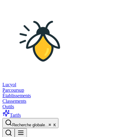
Lucyol
Parcoursup
Établissements
Classements
Outils
Tarifs
Recherche globale...
⌘
K