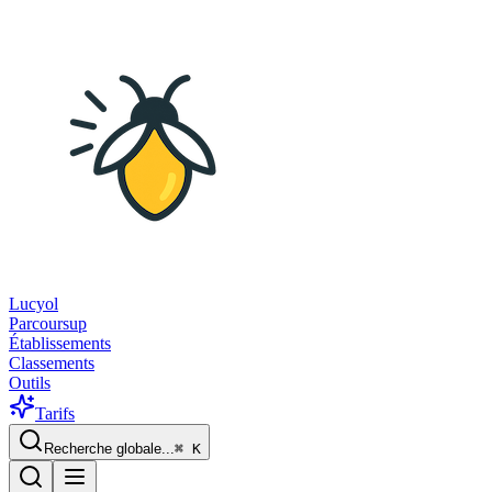
Lucyol
Parcoursup
Établissements
Classements
Outils
Tarifs
Recherche globale...
⌘
K