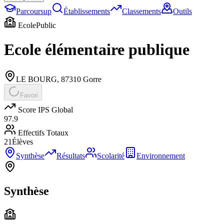
Parcoursup
Établissements
Classements
Outils
Ecole
Public
Ecole élémentaire publique
LE BOURG
,
87310
Gorre
Favori
Score IPS Global
97.9
Effectifs Totaux
21
Élèves
Synthèse
Résultats
Scolarité
Environnement
Synthèse