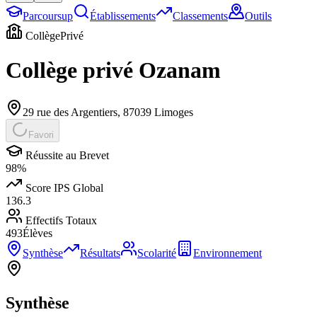
Parcoursup
Établissements
Classements
Outils
Collège
Privé
Collège privé Ozanam
29 rue des Argentiers
,
87039
Limoges
Favori
Réussite au Brevet
98
%
Score IPS Global
136.3
Effectifs Totaux
493
Élèves
Synthèse
Résultats
Scolarité
Environnement
Synthèse