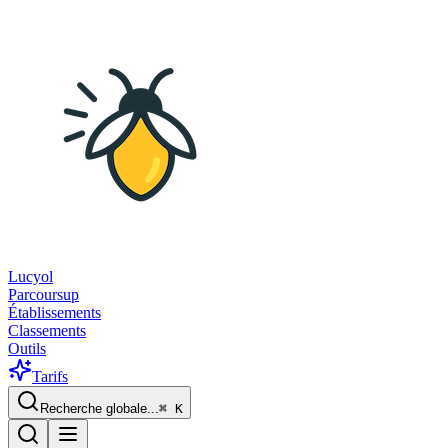
Lucyol
Parcoursup
Établissements
Classements
Outils
Tarifs
Recherche globale...
⌘
K