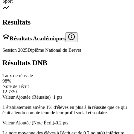
Sport
Résultats
Résultats Académiques
Session
2025
Diplôme National du Brevet
Résultats DNB
Taux de réussite
98
%
Note de l'écrit
12.7
/20
Valeur Ajoutée (Réussite)
+
1
pts
L'établissement amène
1
% d'élèves en
plus
à la réussite que ce qui
était attendu compte tenu de leur profil social et scolaire.
Valeur Ajoutée (Note Écrit)
-0.2
pts
La note moyenne des élèves à l'écrit est de
0.2
point(s)
inférieure