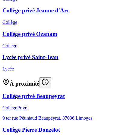
Collège privé Jeanne d'Arc
Collège
Collège privé Ozanam
Collège
Lycée privé Saint-Jean
Lycée
À proximité
Collège privé Beaupeyrat
Collège
Privé
9 ter rue Pétiniaud Beaupeyrat
,
87036
Limoges
Collège Pierre Donzelot