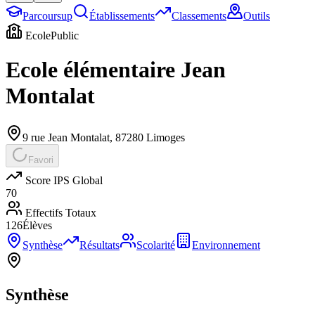
Parcoursup
Établissements
Classements
Outils
Ecole
Public
Ecole élémentaire Jean
Montalat
9 rue Jean Montalat
,
87280
Limoges
Favori
Score IPS Global
70
Effectifs Totaux
126
Élèves
Synthèse
Résultats
Scolarité
Environnement
Synthèse