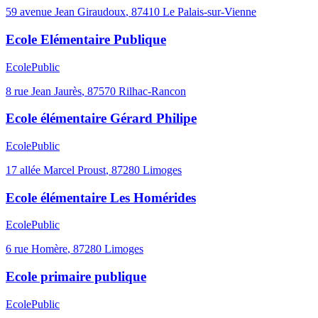
59 avenue Jean Giraudoux
,
87410
Le Palais-sur-Vienne
Ecole Elémentaire Publique
Ecole
Public
8 rue Jean Jaurès
,
87570
Rilhac-Rancon
Ecole élémentaire Gérard Philipe
Ecole
Public
17 allée Marcel Proust
,
87280
Limoges
Ecole élémentaire Les Homérides
Ecole
Public
6 rue Homère
,
87280
Limoges
Ecole primaire publique
Ecole
Public