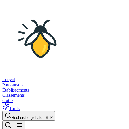
Lucyol
Parcoursup
Établissements
Classements
Outils
Tarifs
Recherche globale...
⌘
K