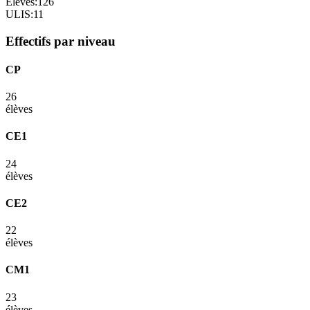
Élèves:
126
ULIS:
11
Effectifs par niveau
CP
26
élèves
CE1
24
élèves
CE2
22
élèves
CM1
23
élèves