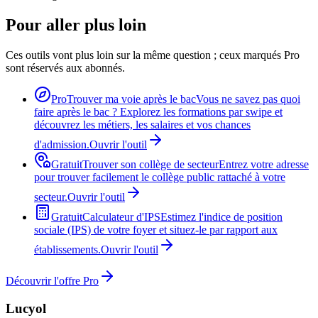
Pour aller plus loin
Ces outils vont plus loin sur la même question ; ceux marqués Pro
sont réservés aux abonnés.
Pro
Trouver ma voie après le bac
Vous ne savez pas quoi
faire après le bac ? Explorez les formations par swipe et
découvrez les métiers, les salaires et vos chances
d'admission.
Ouvrir l'outil
Gratuit
Trouver son collège de secteur
Entrez votre adresse
pour trouver facilement le collège public rattaché à votre
secteur.
Ouvrir l'outil
Gratuit
Calculateur d'IPS
Estimez l'indice de position
sociale (IPS) de votre foyer et situez-le par rapport aux
établissements.
Ouvrir l'outil
Découvrir l'offre Pro
Lucyol