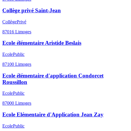
Collège privé Saint-Jean
Collège
Privé
87016
Limoges
Ecole élémentaire Aristide Beslais
Ecole
Public
87100
Limoges
Ecole élémentaire d'application Condorcet
Roussillon
Ecole
Public
87000
Limoges
Ecole Elémentaire d'Application Jean Zay
Ecole
Public