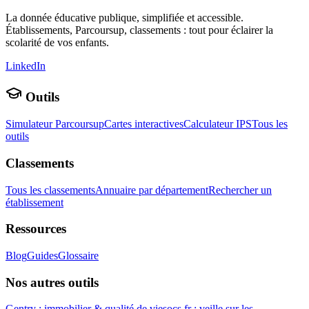
La donnée éducative publique, simplifiée et accessible.
Établissements, Parcoursup, classements : tout pour éclairer la
scolarité de vos enfants.
LinkedIn
Outils
Simulateur Parcoursup
Cartes interactives
Calculateur IPS
Tous les
outils
Classements
Tous les classements
Annuaire par département
Rechercher un
établissement
Ressources
Blog
Guides
Glossaire
Nos autres outils
Gentry : immobilier & qualité de vie
socs.fr : veille sur les