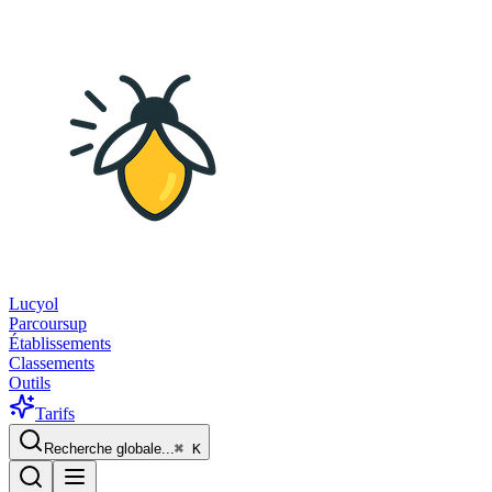
Lucyol
Parcoursup
Établissements
Classements
Outils
Tarifs
Recherche globale...
⌘
K