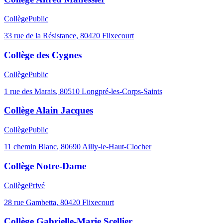
Collège
Public
33 rue de la Résistance
,
80420
Flixecourt
Collège des Cygnes
Collège
Public
1 rue des Marais
,
80510
Longpré-les-Corps-Saints
Collège Alain Jacques
Collège
Public
11 chemin Blanc
,
80690
Ailly-le-Haut-Clocher
Collège Notre-Dame
Collège
Privé
28 rue Gambetta
,
80420
Flixecourt
Collège Gabrielle-Marie Scellier