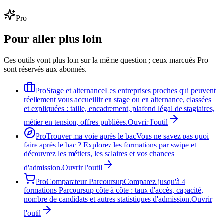
Pro
Pour aller plus loin
Ces outils vont plus loin sur la même question ; ceux marqués Pro
sont réservés aux abonnés.
Pro
Stage et alternance
Les entreprises proches qui peuvent
réellement vous accueillir en stage ou en alternance, classées
et expliquées : taille, encadrement, plafond légal de stagiaires,
métier en tension, offres publiées.
Ouvrir l'outil
Pro
Trouver ma voie après le bac
Vous ne savez pas quoi
faire après le bac ? Explorez les formations par swipe et
découvrez les métiers, les salaires et vos chances
d'admission.
Ouvrir l'outil
Pro
Comparateur Parcoursup
Comparez jusqu'à 4
formations Parcoursup côte à côte : taux d'accès, capacité,
nombre de candidats et autres statistiques d'admission.
Ouvrir
l'outil