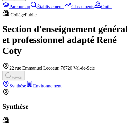
Parcoursup
Établissements
Classements
Outils
Collège
Public
Section d'enseignement général
et professionnel adapté René
Coty
22 rue Emmanuel Lecoeur
,
76720
Val-de-Scie
Favori
Synthèse
Environnement
Synthèse