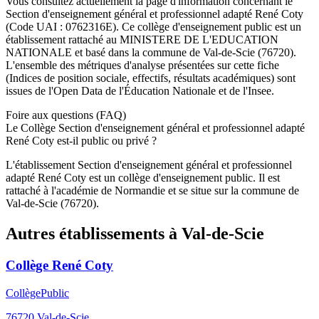
Vous consultez actuellement la page d'information concernant le
Section d'enseignement général et professionnel adapté René Coty
(Code UAI :
0762316E
). Ce
collège
d'enseignement
public
est un
établissement rattaché au
MINISTERE DE L'EDUCATION
NATIONALE
et basé dans la commune de
Val-de-Scie
(
76720
).
L'ensemble des métriques d'analyse présentées sur cette fiche
(Indices de position sociale, effectifs, résultats académiques) sont
issues de l'Open Data de l'Éducation Nationale et de l'Insee.
Foire aux questions (FAQ)
Le Collège Section d'enseignement général et professionnel adapté
René Coty est-il public ou privé ?
L'établissement Section d'enseignement général et professionnel
adapté René Coty est un collège d'enseignement public. Il est
rattaché à l'académie de Normandie et se situe sur la commune de
Val-de-Scie (76720).
Autres établissements à
Val-de-Scie
Collège René Coty
Collège
Public
76720
Val-de-Scie