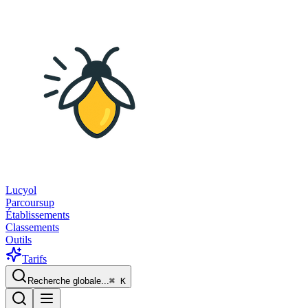
Lucyol
Parcoursup
Établissements
Classements
Outils
Tarifs
Recherche globale...
⌘
K