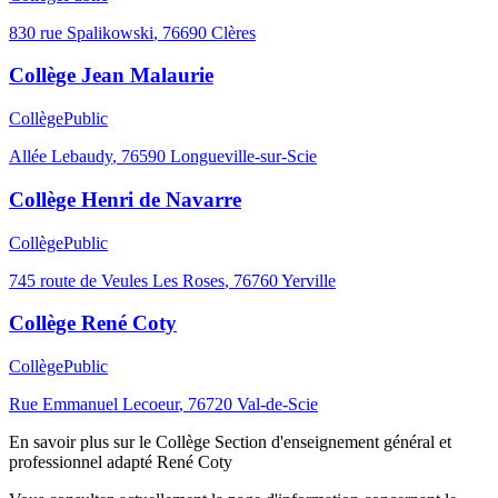
830 rue Spalikowski
,
76690
Clères
Collège Jean Malaurie
Collège
Public
Allée Lebaudy
,
76590
Longueville-sur-Scie
Collège Henri de Navarre
Collège
Public
745 route de Veules Les Roses
,
76760
Yerville
Collège René Coty
Collège
Public
Rue Emmanuel Lecoeur
,
76720
Val-de-Scie
En savoir plus sur le
Collège
Section d'enseignement général et
professionnel adapté René Coty