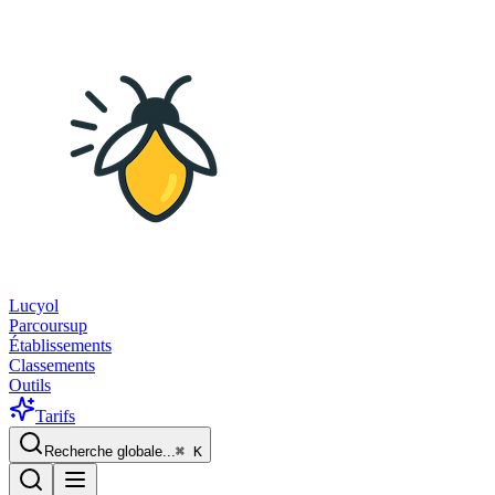
Lucyol
Parcoursup
Établissements
Classements
Outils
Tarifs
Recherche globale...
⌘
K