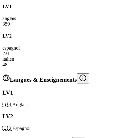
LV1
anglais
359
LV2
espagnol
231
italien
48
Langues & Enseignements
LV1
🇬🇧
Anglais
LV2
🇪🇸
Espagnol