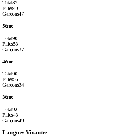
Total
87
Filles
40
Garçons
47
5ème
Total
90
Filles
53
Garçons
37
4ème
Total
90
Filles
56
Garçons
34
3ème
Total
92
Filles
43
Garçons
49
Langues Vivantes