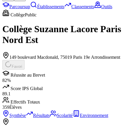
Parcoursup
Établissements
Classements
Outils
Collège
Public
Collège Suzanne Lacore Paris
Nord Est
149 boulevard Macdonald
,
75019
Paris 19e Arrondissement
Favori
Réussite au Brevet
82
%
Score IPS Global
89.1
Effectifs Totaux
359
Élèves
Synthèse
Résultats
Scolarité
Environnement