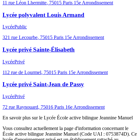
11 rue Léon Lhermitte
,
75015
Paris 15e Arrondissement
Lycée polyvalent Louis Armand
Lycée
Public
321 rue Lecourbe
,
75015
Paris 15e Arrondissement
Lycée privé Sainte-Élisabeth
Lycée
Privé
112 rue de Lourmel
,
75015
Paris 15e Arrondissement
Lycée privé Saint-Jean de Passy
Lycée
Privé
72 rue Raynouard
,
75016
Paris 16e Arrondissement
En savoir plus sur le
Lycée
École active bilingue Jeannine Manuel
Vous consultez actuellement la page d'information concernant le
École active bilingue Jeannine Manuel
(Code UAI :
0753874D
). Ce
lycée
d'enseignement
privé
est un établissement rattaché au