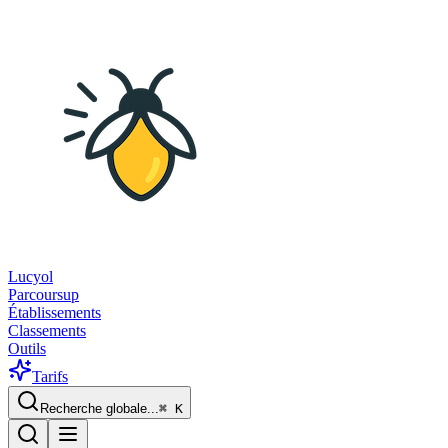
Lucyol
Parcoursup
Établissements
Classements
Outils
Tarifs
Recherche globale...
⌘
K