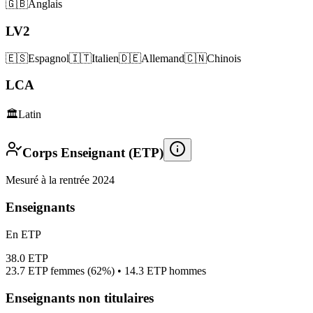
🇬🇧
Anglais
LV2
🇪🇸
Espagnol
🇮🇹
Italien
🇩🇪
Allemand
🇨🇳
Chinois
LCA
🏛️
Latin
Corps Enseignant (ETP)
Mesuré à la rentrée 2024
Enseignants
En ETP
38.0
ETP
23.7
ETP femmes (
62%
) •
14.3
ETP hommes
Enseignants non titulaires