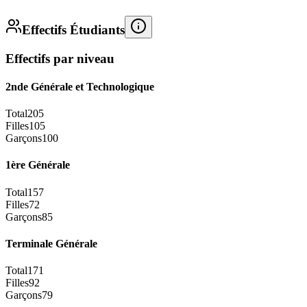
Effectifs Étudiants
Effectifs par niveau
2nde Générale et Technologique
Total
205
Filles
105
Garçons
100
1ère Générale
Total
157
Filles
72
Garçons
85
Terminale Générale
Total
171
Filles
92
Garçons
79