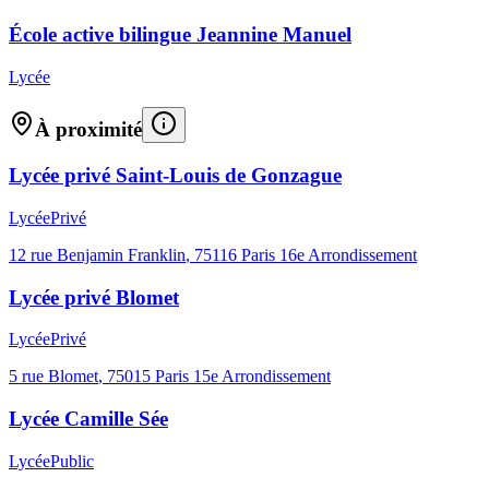
École active bilingue Jeannine Manuel
Lycée
À proximité
Lycée privé Saint-Louis de Gonzague
Lycée
Privé
12 rue Benjamin Franklin
,
75116
Paris 16e Arrondissement
Lycée privé Blomet
Lycée
Privé
5 rue Blomet
,
75015
Paris 15e Arrondissement
Lycée Camille Sée
Lycée
Public