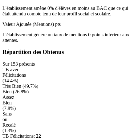
L'établissement amène
0
% d'élèves en
moins
au BAC que ce qui
était attendu compte tenu de leur profil social et scolaire.
Valeur Ajoutée (Mentions)
pts
L'établissement génère un taux de mentions
0
points
inférieur
aux
attentes.
Répartition des Obtenus
Sur
153
présents
TB avec
Félicitations
(
14.4
%)
Très Bien (
49.7
%)
Bien (
26.8
%)
Assez
Bien
(
7.8
%)
Sans
ou
Recalé
(
1.3
%)
TB Félicitations:
22