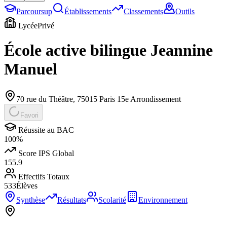
Parcoursup
Établissements
Classements
Outils
Lycée
Privé
École active bilingue Jeannine
Manuel
70 rue du Théâtre
,
75015
Paris 15e Arrondissement
Favori
Réussite au BAC
100
%
Score IPS Global
155.9
Effectifs Totaux
533
Élèves
Synthèse
Résultats
Scolarité
Environnement