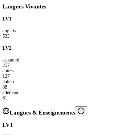
Langues Vivantes
LV1
anglais
533
LV2
espagnol
257
autres
127
italien
88
allemand
61
Langues & Enseignements
LV1