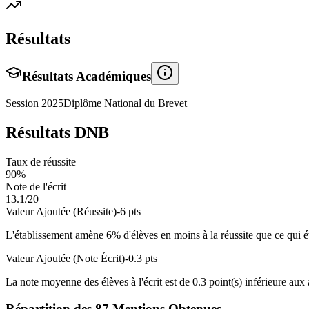
Résultats
Résultats Académiques
Session
2025
Diplôme National du Brevet
Résultats DNB
Taux de réussite
90
%
Note de l'écrit
13.1
/20
Valeur Ajoutée (Réussite)
-6
pts
L'établissement amène
6
% d'élèves en
moins
à la réussite que ce qui é
Valeur Ajoutée (Note Écrit)
-0.3
pts
La note moyenne des élèves à l'écrit est de
0.3
point(s)
inférieure
aux a
Répartition des
87
Mentions Obtenues