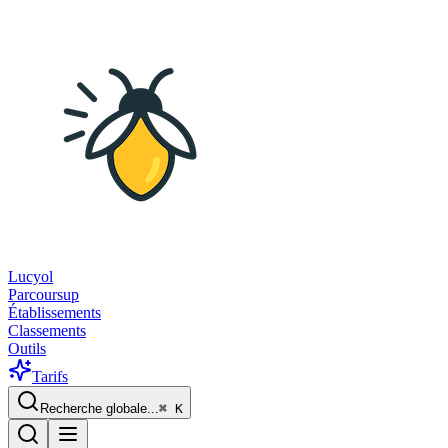
Lucyol
Parcoursup
Établissements
Classements
Outils
Tarifs
Recherche globale...
⌘
K