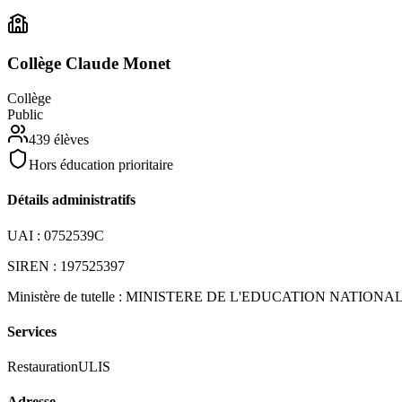
Collège Claude Monet
Collège
Public
439
élèves
Hors éducation prioritaire
Détails administratifs
UAI :
0752539C
SIREN :
197525397
Ministère de tutelle :
MINISTERE DE L'EDUCATION NATIONA
Services
Restauration
ULIS
Adresse