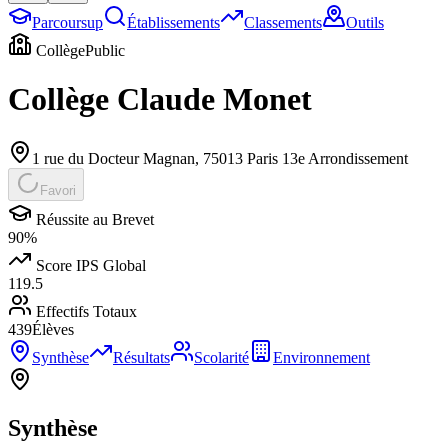
Parcoursup
Établissements
Classements
Outils
Collège
Public
Collège Claude Monet
1 rue du Docteur Magnan
,
75013
Paris 13e Arrondissement
Favori
Réussite au Brevet
90
%
Score IPS Global
119.5
Effectifs Totaux
439
Élèves
Synthèse
Résultats
Scolarité
Environnement
Synthèse