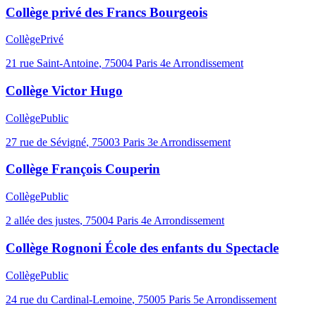
Collège privé des Francs Bourgeois
Collège
Privé
21 rue Saint-Antoine
,
75004
Paris 4e Arrondissement
Collège Victor Hugo
Collège
Public
27 rue de Sévigné
,
75003
Paris 3e Arrondissement
Collège François Couperin
Collège
Public
2 allée des justes
,
75004
Paris 4e Arrondissement
Collège Rognoni École des enfants du Spectacle
Collège
Public
24 rue du Cardinal-Lemoine
,
75005
Paris 5e Arrondissement