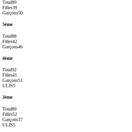
Total
89
Filles
39
Garçons
50
5ème
Total
88
Filles
42
Garçons
46
4ème
Total
92
Filles
41
Garçons
51
ULIS
5
3ème
Total
89
Filles
52
Garçons
37
ULIS
5