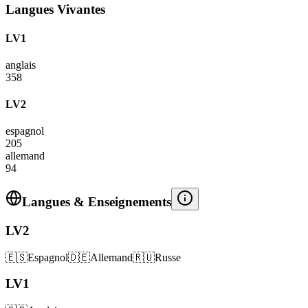
Langues Vivantes
LV1
anglais
358
LV2
espagnol
205
allemand
94
Langues & Enseignements
LV2
🇪🇸
Espagnol
🇩🇪
Allemand
🇷🇺
Russe
LV1