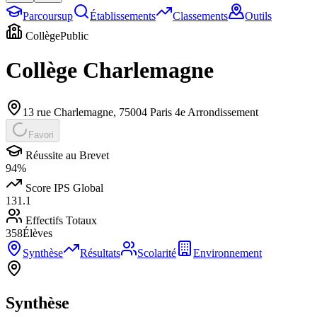
Parcoursup
Établissements
Classements
Outils
Collège
Public
Collège Charlemagne
13 rue Charlemagne
,
75004
Paris 4e Arrondissement
Favori
Réussite au Brevet
94
%
Score IPS Global
131.1
Effectifs Totaux
358
Élèves
Synthèse
Résultats
Scolarité
Environnement
Synthèse