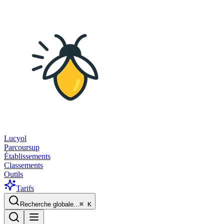
Lucyol
Parcoursup
Établissements
Classements
Outils
Tarifs
Recherche globale...
⌘
K