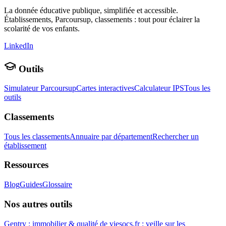
La donnée éducative publique, simplifiée et accessible.
Établissements, Parcoursup, classements : tout pour éclairer la
scolarité de vos enfants.
LinkedIn
Outils
Simulateur Parcoursup
Cartes interactives
Calculateur IPS
Tous les
outils
Classements
Tous les classements
Annuaire par département
Rechercher un
établissement
Ressources
Blog
Guides
Glossaire
Nos autres outils
Gentry : immobilier & qualité de vie
socs.fr : veille sur les