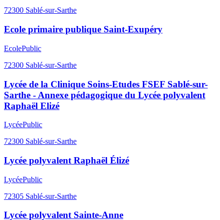
72300
Sablé-sur-Sarthe
Ecole primaire publique Saint-Exupéry
Ecole
Public
72300
Sablé-sur-Sarthe
Lycée de la Clinique Soins-Etudes FSEF Sablé-sur-
Sarthe - Annexe pédagogique du Lycée polyvalent
Raphaël Elizé
Lycée
Public
72300
Sablé-sur-Sarthe
Lycée polyvalent Raphaël Élizé
Lycée
Public
72305
Sablé-sur-Sarthe
Lycée polyvalent Sainte-Anne