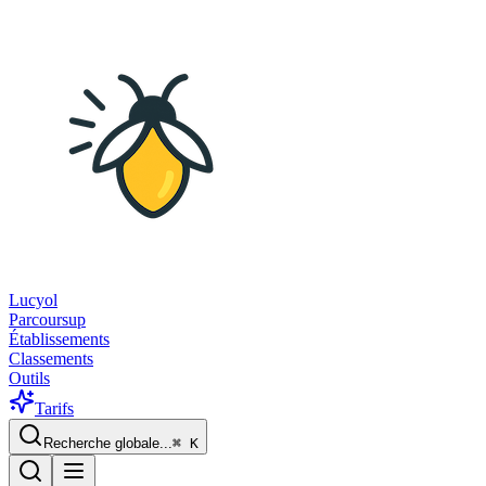
Lucyol
Parcoursup
Établissements
Classements
Outils
Tarifs
Recherche globale...
⌘
K