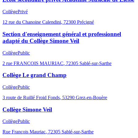
Collège
Privé
12 rue du Chanoine Calendini
,
72300
Précigné
Section d'enseignement général et professionnel
adapté du Collège Simone Veil
Collège
Public
2 rue FRANCOIS MAURIAC
,
72305
Sablé-sur-Sarthe
Collège Le grand Champ
Collège
Public
3 route de Ruillé Froid Fonds
,
53290
Grez-en-Bouère
Collège Simone Veil
Collège
Public
Rue François Mauriac
,
72305
Sablé-sur-Sarthe