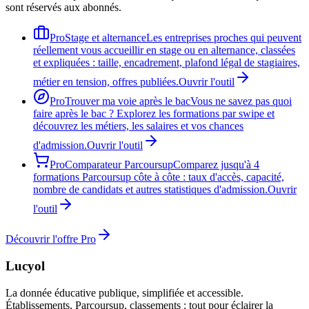
sont réservés aux abonnés.
Pro
Stage et alternance
Les entreprises proches qui peuvent
réellement vous accueillir en stage ou en alternance, classées
et expliquées : taille, encadrement, plafond légal de stagiaires,
métier en tension, offres publiées.
Ouvrir l'outil
Pro
Trouver ma voie après le bac
Vous ne savez pas quoi
faire après le bac ? Explorez les formations par swipe et
découvrez les métiers, les salaires et vos chances
d'admission.
Ouvrir l'outil
Pro
Comparateur Parcoursup
Comparez jusqu'à 4
formations Parcoursup côte à côte : taux d'accès, capacité,
nombre de candidats et autres statistiques d'admission.
Ouvrir
l'outil
Découvrir l'offre Pro
Lucyol
La donnée éducative publique, simplifiée et accessible.
Établissements, Parcoursup, classements : tout pour éclairer la