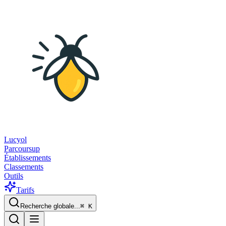
Lucyol
Parcoursup
Établissements
Classements
Outils
Tarifs
Recherche globale...
⌘
K