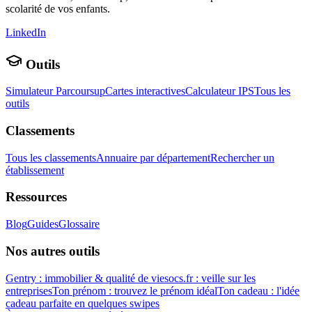
scolarité de vos enfants.
LinkedIn
Outils
Simulateur Parcoursup
Cartes interactives
Calculateur IPS
Tous les
outils
Classements
Tous les classements
Annuaire par département
Rechercher un
établissement
Ressources
Blog
Guides
Glossaire
Nos autres outils
Gentry : immobilier & qualité de vie
socs.fr : veille sur les
entreprises
Ton prénom : trouvez le prénom idéal
Ton cadeau : l'idée
cadeau parfaite en quelques swipes