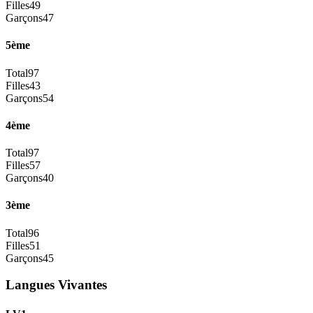
Filles
49
Garçons
47
5ème
Total
97
Filles
43
Garçons
54
4ème
Total
97
Filles
57
Garçons
40
3ème
Total
96
Filles
51
Garçons
45
Langues Vivantes