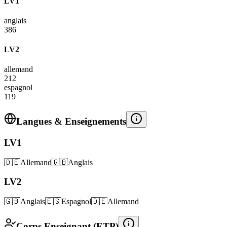
LV1
anglais
386
LV2
allemand
212
espagnol
119
Langues & Enseignements
LV1
🇩🇪
Allemand
🇬🇧
Anglais
LV2
🇬🇧
Anglais
🇪🇸
Espagnol
🇩🇪
Allemand
Corps Enseignant (ETP)