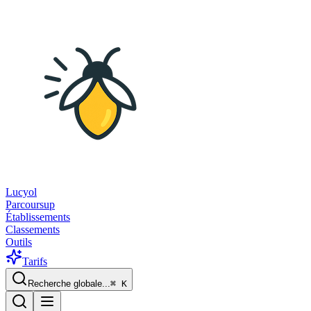
Lucyol
Parcoursup
Établissements
Classements
Outils
Tarifs
Recherche globale...
⌘
K