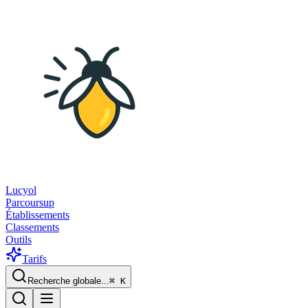
Lucyol
Parcoursup
Établissements
Classements
Outils
Tarifs
Recherche globale...
⌘
K