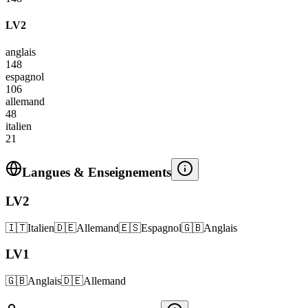
LV2
anglais
148
espagnol
106
allemand
48
italien
21
Langues & Enseignements
LV2
🇮🇹
Italien
🇩🇪
Allemand
🇪🇸
Espagnol
🇬🇧
Anglais
LV1
🇬🇧
Anglais
🇩🇪
Allemand