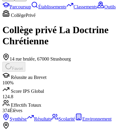
Parcoursup
Établissements
Classements
Outils
Collège
Privé
Collège privé La Doctrine
Chrétienne
14 rue brulée
,
67000
Strasbourg
Favori
Réussite au Brevet
100
%
Score IPS Global
124.8
Effectifs Totaux
374
Élèves
Synthèse
Résultats
Scolarité
Environnement