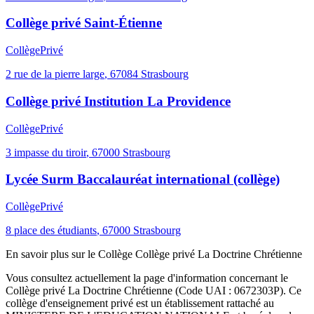
Collège privé Saint-Étienne
Collège
Privé
2 rue de la pierre large
,
67084
Strasbourg
Collège privé Institution La Providence
Collège
Privé
3 impasse du tiroir
,
67000
Strasbourg
Lycée Surm Baccalauréat international (collège)
Collège
Privé
8 place des étudiants
,
67000
Strasbourg
En savoir plus sur le
Collège
Collège privé La Doctrine Chrétienne
Vous consultez actuellement la page d'information concernant le
Collège privé La Doctrine Chrétienne
(Code UAI :
0672303P
). Ce
collège
d'enseignement
privé
est un établissement rattaché au