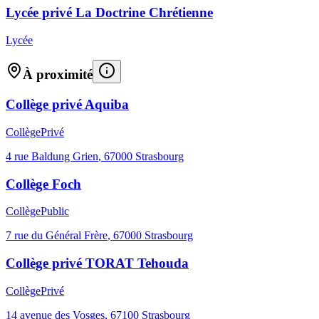
Lycée privé La Doctrine Chrétienne
Lycée
À proximité
Collège privé Aquiba
Collège
Privé
4 rue Baldung Grien
,
67000
Strasbourg
Collège Foch
Collège
Public
7 rue du Général Frère
,
67000
Strasbourg
Collège privé TORAT Tehouda
Collège
Privé
14 avenue des Vosges
,
67100
Strasbourg