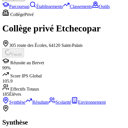
Parcoursup
Établissements
Classements
Outils
Collège
Privé
Collège privé Etchecopar
305 route des Écoles
,
64120
Saint-Palais
Favori
Réussite au Brevet
99
%
Score IPS Global
105.9
Effectifs Totaux
185
Élèves
Synthèse
Résultats
Scolarité
Environnement
Synthèse