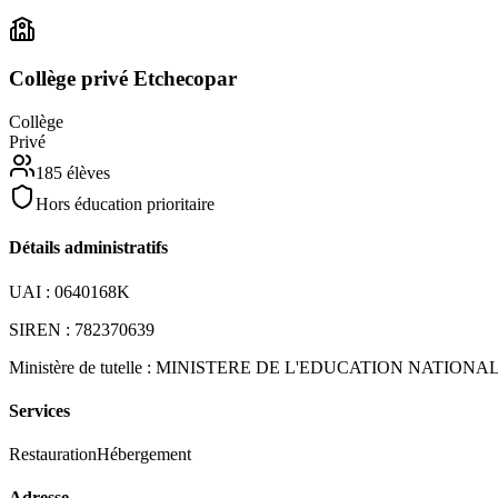
Collège privé Etchecopar
Collège
Privé
185
élèves
Hors éducation prioritaire
Détails administratifs
UAI :
0640168K
SIREN :
782370639
Ministère de tutelle :
MINISTERE DE L'EDUCATION NATIONA
Services
Restauration
Hébergement
Adresse