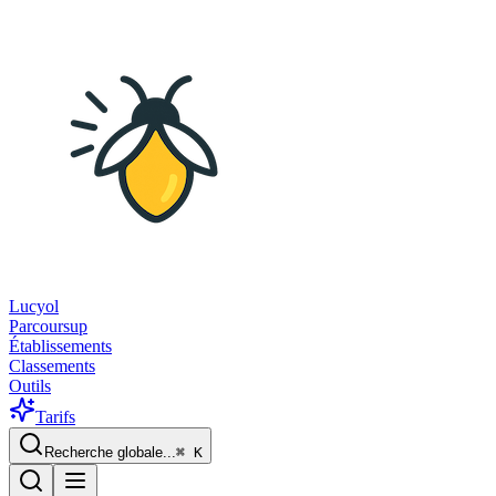
Lucyol
Parcoursup
Établissements
Classements
Outils
Tarifs
Recherche globale...
⌘
K