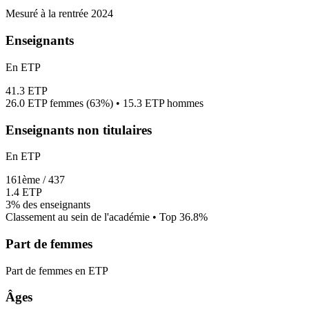
Mesuré à la rentrée 2024
Enseignants
En ETP
41.3
ETP
26.0
ETP femmes (
63%
) •
15.3
ETP hommes
Enseignants non titulaires
En ETP
161
ème /
437
1.4
ETP
3%
des enseignants
Classement au sein de l'académie • Top
36.8
%
Part de femmes
Part de femmes en ETP
Âges