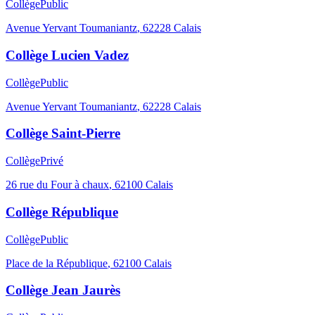
Collège
Public
Avenue Yervant Toumaniantz
,
62228
Calais
Collège Lucien Vadez
Collège
Public
Avenue Yervant Toumaniantz
,
62228
Calais
Collège Saint-Pierre
Collège
Privé
26 rue du Four à chaux
,
62100
Calais
Collège République
Collège
Public
Place de la République
,
62100
Calais
Collège Jean Jaurès