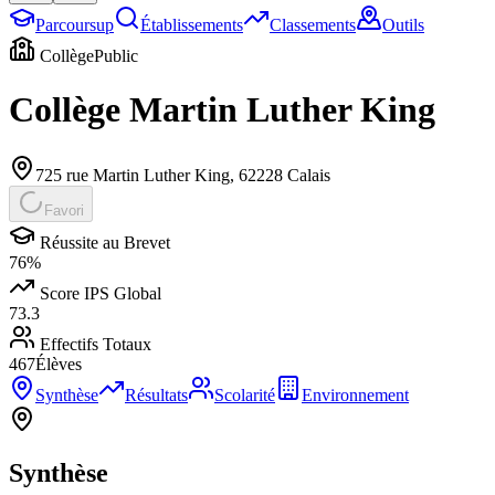
Parcoursup
Établissements
Classements
Outils
Collège
Public
Collège Martin Luther King
725 rue Martin Luther King
,
62228
Calais
Favori
Réussite au Brevet
76
%
Score IPS Global
73.3
Effectifs Totaux
467
Élèves
Synthèse
Résultats
Scolarité
Environnement
Synthèse