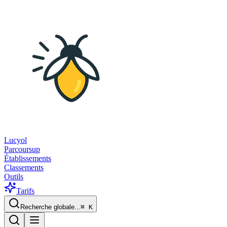
Lucyol
Parcoursup
Établissements
Classements
Outils
Tarifs
Recherche globale...
⌘
K