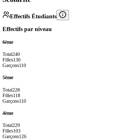
Effectifs Étudiants
Effectifs par niveau
6ème
Total
240
Filles
130
Garçons
110
5ème
Total
228
Filles
118
Garçons
110
4ème
Total
229
Filles
103
Garçons
126