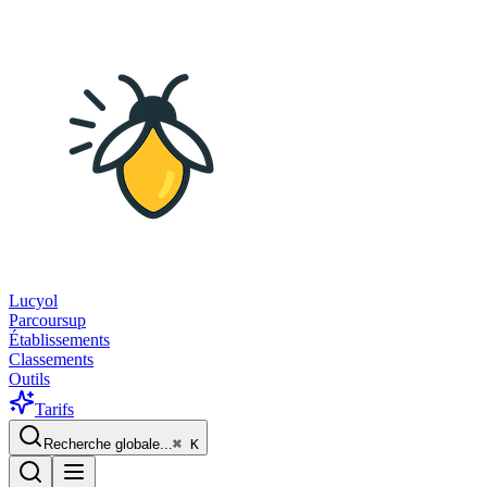
Lucyol
Parcoursup
Établissements
Classements
Outils
Tarifs
Recherche globale...
⌘
K