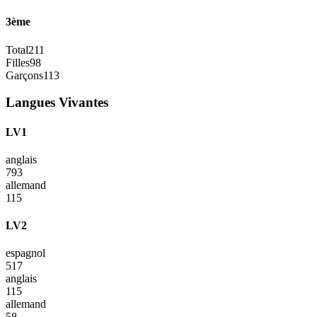
3ème
Total
211
Filles
98
Garçons
113
Langues Vivantes
LV1
anglais
793
allemand
115
LV2
espagnol
517
anglais
115
allemand
58