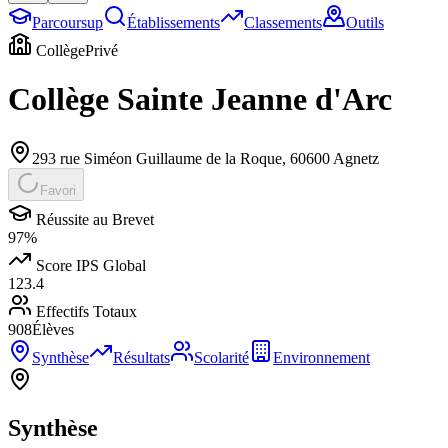
Parcoursup
Établissements
Classements
Outils
Collège
Privé
Collège Sainte Jeanne d'Arc
293 rue Siméon Guillaume de la Roque
,
60600
Agnetz
Favori
Réussite au Brevet
97
%
Score IPS Global
123.4
Effectifs Totaux
908
Élèves
Synthèse
Résultats
Scolarité
Environnement
Synthèse