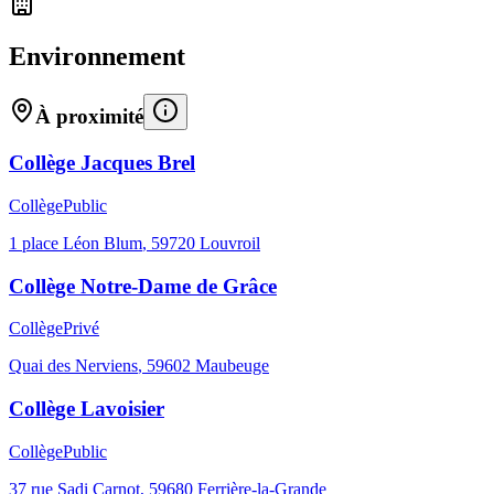
Environnement
À proximité
Collège Jacques Brel
Collège
Public
1 place Léon Blum
,
59720
Louvroil
Collège Notre-Dame de Grâce
Collège
Privé
Quai des Nerviens
,
59602
Maubeuge
Collège Lavoisier
Collège
Public
37 rue Sadi Carnot
,
59680
Ferrière-la-Grande