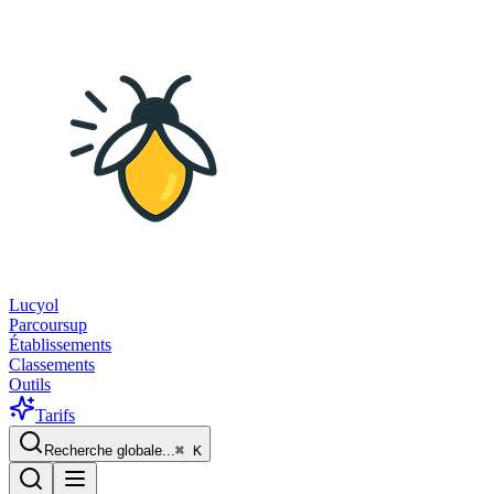
Lucyol
Parcoursup
Établissements
Classements
Outils
Tarifs
Recherche globale...
⌘
K