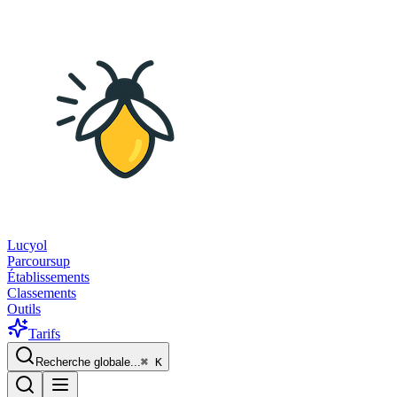
Lucyol
Parcoursup
Établissements
Classements
Outils
Tarifs
Recherche globale...
⌘
K