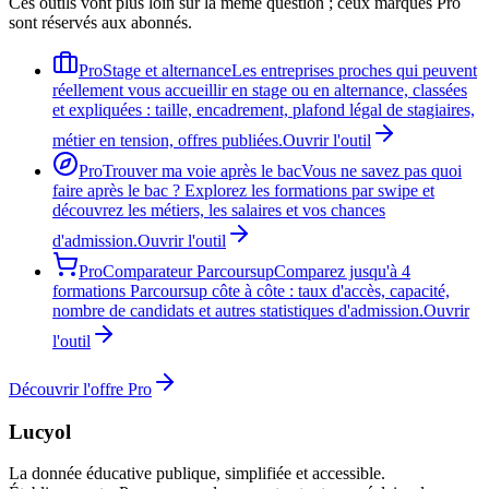
Ces outils vont plus loin sur la même question ; ceux marqués Pro
sont réservés aux abonnés.
Pro
Stage et alternance
Les entreprises proches qui peuvent
réellement vous accueillir en stage ou en alternance, classées
et expliquées : taille, encadrement, plafond légal de stagiaires,
métier en tension, offres publiées.
Ouvrir l'outil
Pro
Trouver ma voie après le bac
Vous ne savez pas quoi
faire après le bac ? Explorez les formations par swipe et
découvrez les métiers, les salaires et vos chances
d'admission.
Ouvrir l'outil
Pro
Comparateur Parcoursup
Comparez jusqu'à 4
formations Parcoursup côte à côte : taux d'accès, capacité,
nombre de candidats et autres statistiques d'admission.
Ouvrir
l'outil
Découvrir l'offre Pro
Lucyol
La donnée éducative publique, simplifiée et accessible.