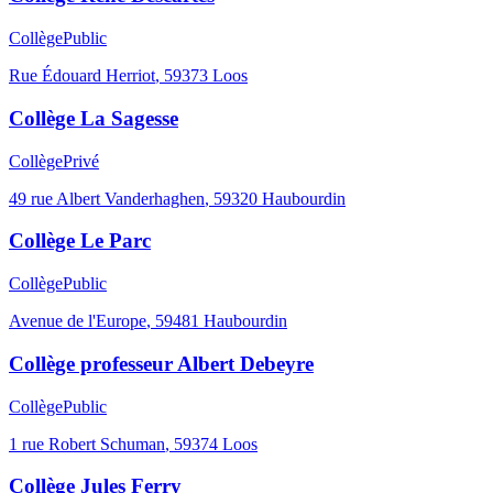
Collège
Public
Rue Édouard Herriot
,
59373
Loos
Collège La Sagesse
Collège
Privé
49 rue Albert Vanderhaghen
,
59320
Haubourdin
Collège Le Parc
Collège
Public
Avenue de l'Europe
,
59481
Haubourdin
Collège professeur Albert Debeyre
Collège
Public
1 rue Robert Schuman
,
59374
Loos
Collège Jules Ferry