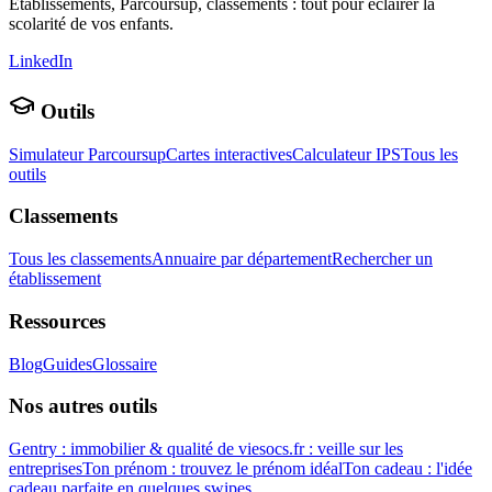
Établissements, Parcoursup, classements : tout pour éclairer la
scolarité de vos enfants.
LinkedIn
Outils
Simulateur Parcoursup
Cartes interactives
Calculateur IPS
Tous les
outils
Classements
Tous les classements
Annuaire par département
Rechercher un
établissement
Ressources
Blog
Guides
Glossaire
Nos autres outils
Gentry : immobilier & qualité de vie
socs.fr : veille sur les
entreprises
Ton prénom : trouvez le prénom idéal
Ton cadeau : l'idée
cadeau parfaite en quelques swipes