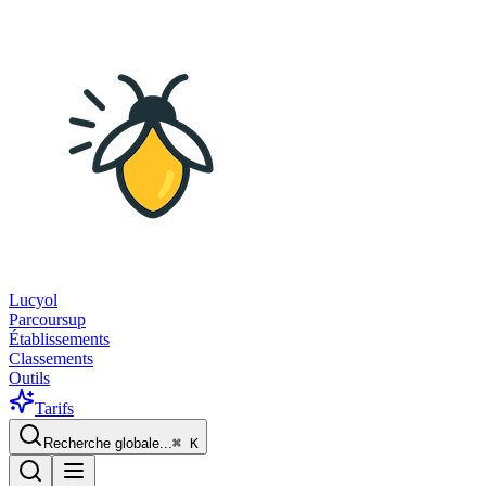
Lucyol
Parcoursup
Établissements
Classements
Outils
Tarifs
Recherche globale...
⌘
K