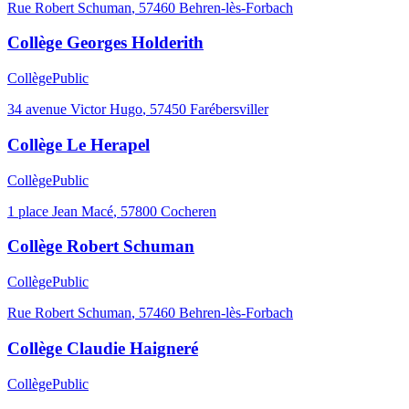
Rue Robert Schuman
,
57460
Behren-lès-Forbach
Collège Georges Holderith
Collège
Public
34 avenue Victor Hugo
,
57450
Farébersviller
Collège Le Herapel
Collège
Public
1 place Jean Macé
,
57800
Cocheren
Collège Robert Schuman
Collège
Public
Rue Robert Schuman
,
57460
Behren-lès-Forbach
Collège Claudie Haigneré
Collège
Public