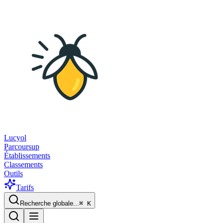
Lucyol
Parcoursup
Établissements
Classements
Outils
Tarifs
Recherche globale...
⌘
K