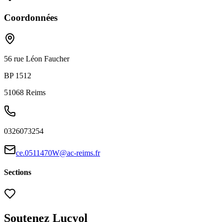
Coordonnées
56 rue Léon Faucher
BP 1512
51068
Reims
0326073254
ce.0511470W@ac-reims.fr
Sections
Soutenez Lucyol