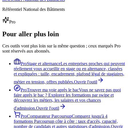
Référentiel National des Bâtiments
Pro
Pour aller plus loin
Ces outils vont plus loin sur la même question ; ceux marqués Pro
sont réservés aux abonnés.
Pro
Stage et alternance
Les entreprises proches qui peuvent
réellement vous accueillir en stage ou en alternance, classées
et expliquées : taille, encadrement, plafond légal de stagiaires,
métier en tension, offres publiées.
Ouvrir l'outil
Pro
Trouver ma voie après le bac
Vous ne savez pas quoi
faire après le bac ? Explorez les formations par swipe et
découvrez les métiers, les salaires et vos chances
d'admission.
Ouvrir l'outil
Pro
Comparateur Parcoursup
Comparez jusqu'à 4
formations Parcoursup côte à côte : taux d'accès, capacité,
nombre de candidats et autres statistiques d'admission.
Ouvrir