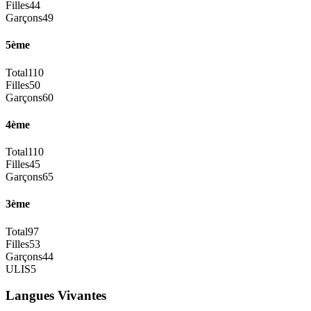
Filles
44
Garçons
49
5ème
Total
110
Filles
50
Garçons
60
4ème
Total
110
Filles
45
Garçons
65
3ème
Total
97
Filles
53
Garçons
44
ULIS
5
Langues Vivantes