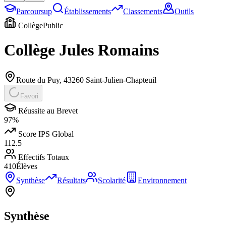
Parcoursup
Établissements
Classements
Outils
Collège
Public
Collège Jules Romains
Route du Puy
,
43260
Saint-Julien-Chapteuil
Favori
Réussite au Brevet
97
%
Score IPS Global
112.5
Effectifs Totaux
410
Élèves
Synthèse
Résultats
Scolarité
Environnement
Synthèse