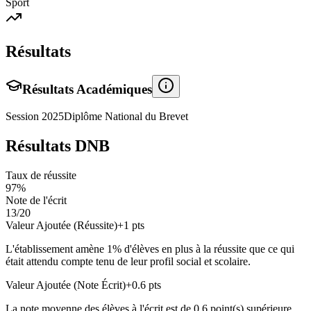
Sport
Résultats
Résultats Académiques
Session
2025
Diplôme National du Brevet
Résultats DNB
Taux de réussite
97
%
Note de l'écrit
13
/20
Valeur Ajoutée (Réussite)
+
1
pts
L'établissement amène
1
% d'élèves en
plus
à la réussite que ce qui
était attendu compte tenu de leur profil social et scolaire.
Valeur Ajoutée (Note Écrit)
+
0.6
pts
La note moyenne des élèves à l'écrit est de
0.6
point(s)
supérieure