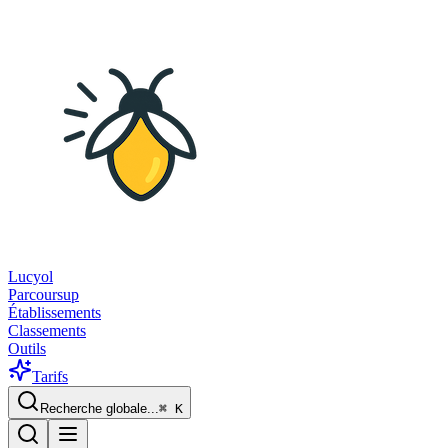
Lucyol
Parcoursup
Établissements
Classements
Outils
Tarifs
Recherche globale...
⌘
K