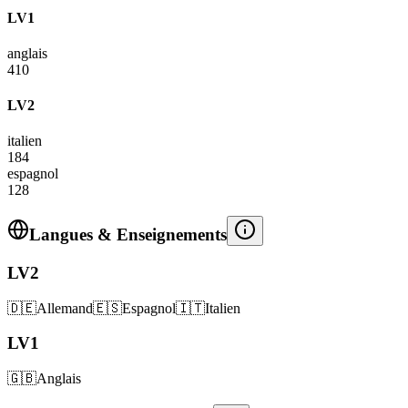
LV1
anglais
410
LV2
italien
184
espagnol
128
Langues & Enseignements
LV2
🇩🇪
Allemand
🇪🇸
Espagnol
🇮🇹
Italien
LV1
🇬🇧
Anglais