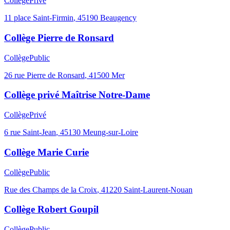
Collège
Privé
11 place Saint-Firmin
,
45190
Beaugency
Collège Pierre de Ronsard
Collège
Public
26 rue Pierre de Ronsard
,
41500
Mer
Collège privé Maîtrise Notre-Dame
Collège
Privé
6 rue Saint-Jean
,
45130
Meung-sur-Loire
Collège Marie Curie
Collège
Public
Rue des Champs de la Croix
,
41220
Saint-Laurent-Nouan
Collège Robert Goupil
Collège
Public