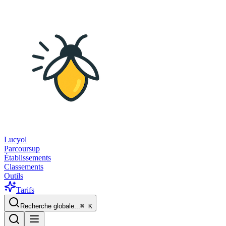
Lucyol
Parcoursup
Établissements
Classements
Outils
Tarifs
Recherche globale...
⌘
K