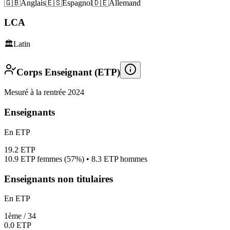
🇬🇧
Anglais
🇪🇸
Espagnol
🇩🇪
Allemand
LCA
🏛️
Latin
Corps Enseignant (ETP)
Mesuré à la rentrée 2024
Enseignants
En ETP
19.2
ETP
10.9
ETP femmes (
57%
) •
8.3
ETP hommes
Enseignants non titulaires
En ETP
1
ème /
34
0.0
ETP