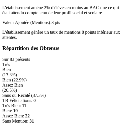
L'établissement amène
2
% d'élèves en
moins
au BAC que ce qui
était attendu compte tenu de leur profil social et scolaire.
Valeur Ajoutée (Mentions)
-8
pts
L'établissement génère un taux de mentions
8
points
inférieur
aux
attentes.
Répartition des Obtenus
Sur
83
présents
Très
Bien
(
13.3
%)
Bien (
22.9
%)
Assez Bien
(
26.5
%)
Sans ou Recalé (
37.3
%)
TB Félicitations:
0
Très Bien:
11
Bien:
19
Assez Bien:
22
Sans Mention:
31