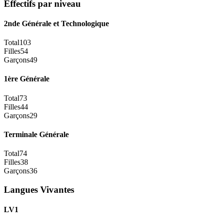
Effectifs par niveau
2nde Générale et Technologique
Total
103
Filles
54
Garçons
49
1ère Générale
Total
73
Filles
44
Garçons
29
Terminale Générale
Total
74
Filles
38
Garçons
36
Langues Vivantes
LV1