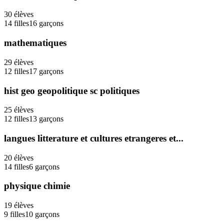
30
élèves
14
filles
16
garçons
mathematiques
29
élèves
12
filles
17
garçons
hist geo geopolitique sc politiques
25
élèves
12
filles
13
garçons
langues litterature et cultures etrangeres et...
20
élèves
14
filles
6
garçons
physique chimie
19
élèves
9
filles
10
garçons