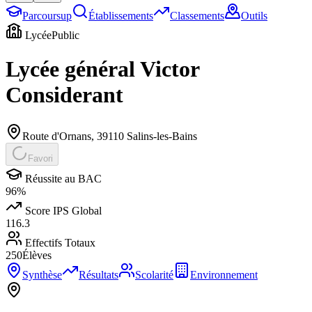
Parcoursup
Établissements
Classements
Outils
Lycée
Public
Lycée général Victor
Considerant
Route d'Ornans
,
39110
Salins-les-Bains
Favori
Réussite au BAC
96
%
Score IPS Global
116.3
Effectifs Totaux
250
Élèves
Synthèse
Résultats
Scolarité
Environnement