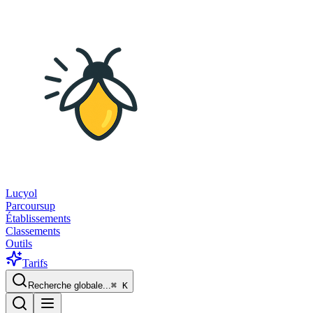
Lucyol
Parcoursup
Établissements
Classements
Outils
Tarifs
Recherche globale...
⌘
K