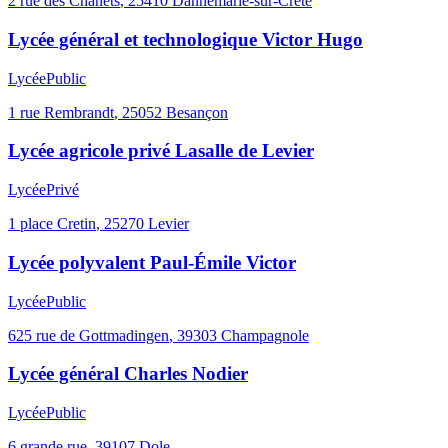
2 rue des Chanets
,
25410
Dannemarie-sur-Crète
Lycée général et technologique Victor Hugo
Lycée
Public
1 rue Rembrandt
,
25052
Besançon
Lycée agricole privé Lasalle de Levier
Lycée
Privé
1 place Cretin
,
25270
Levier
Lycée polyvalent Paul-Émile Victor
Lycée
Public
625 rue de Gottmadingen
,
39303
Champagnole
Lycée général Charles Nodier
Lycée
Public
6 grande rue
,
39107
Dole