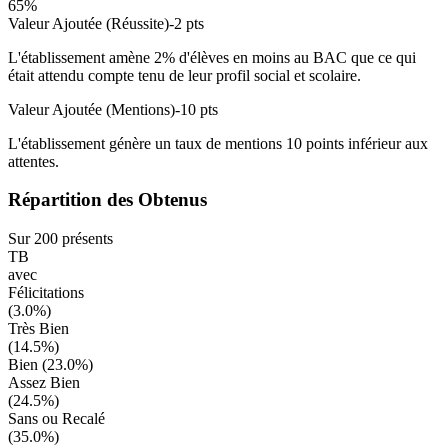
65
%
Valeur Ajoutée (Réussite)
-2
pts
L'établissement amène
2
% d'élèves en
moins
au BAC que ce qui
était attendu compte tenu de leur profil social et scolaire.
Valeur Ajoutée (Mentions)
-10
pts
L'établissement génère un taux de mentions
10
points
inférieur
aux
attentes.
Répartition des Obtenus
Sur
200
présents
TB
avec
Félicitations
(
3.0
%)
Très Bien
(
14.5
%)
Bien (
23.0
%)
Assez Bien
(
24.5
%)
Sans ou Recalé
(
35.0
%)