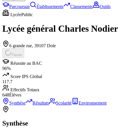
Parcoursup
Établissements
Classements
Outils
Lycée
Public
Lycée général Charles Nodier
6 grande rue
,
39107
Dole
Favori
Réussite au BAC
96
%
Score IPS Global
117.7
Effectifs Totaux
648
Élèves
Synthèse
Résultats
Scolarité
Environnement
Synthèse