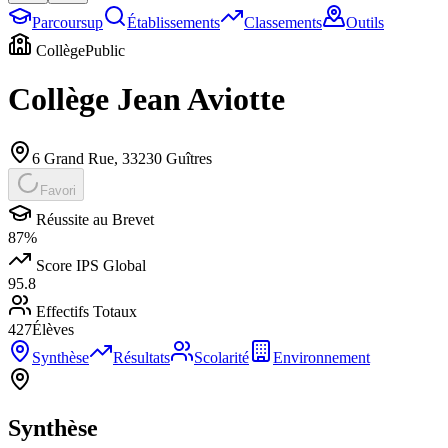
Parcoursup
Établissements
Classements
Outils
Collège
Public
Collège Jean Aviotte
6 Grand Rue
,
33230
Guîtres
Favori
Réussite au Brevet
87
%
Score IPS Global
95.8
Effectifs Totaux
427
Élèves
Synthèse
Résultats
Scolarité
Environnement
Synthèse