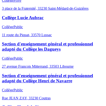
Collège
Privé
3 place de la Fraternité
,
33230
Saint-Médard-de-Guizières
Collège Lucie Aubrac
Collège
Public
11 route du Piquat
,
33570
Lussac
Section d'enseignement général et professionnel
adapté du Collège les Dagueys
Collège
Public
27 avenue François Mitterrand
,
33503
Libourne
Section d'enseignement général et professionnel
adapté du Collège Henri de Navarre
Collège
Public
Rue JEAN ZAY
,
33230
Coutras