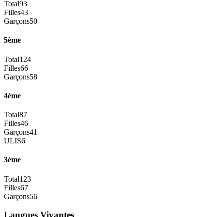
Total
93
Filles
43
Garçons
50
5ème
Total
124
Filles
66
Garçons
58
4ème
Total
87
Filles
46
Garçons
41
ULIS
6
3ème
Total
123
Filles
67
Garçons
56
Langues Vivantes