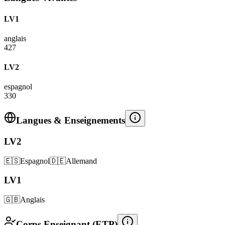
LV1
anglais
427
LV2
espagnol
330
Langues & Enseignements
LV2
🇪🇸
Espagnol
🇩🇪
Allemand
LV1
🇬🇧
Anglais
Corps Enseignant (ETP)