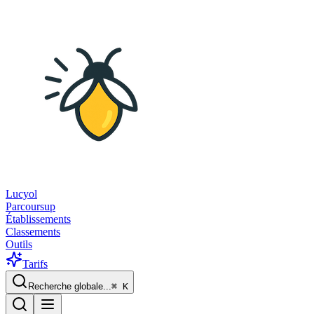
Lucyol
Parcoursup
Établissements
Classements
Outils
Tarifs
Recherche globale...
⌘
K