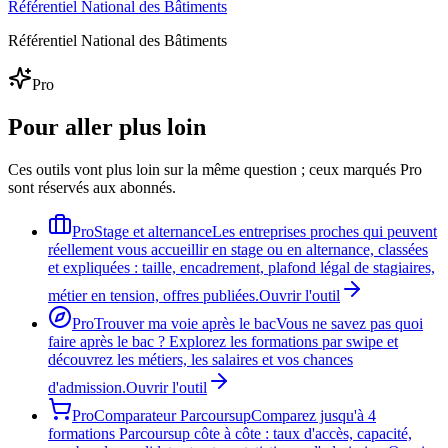
Référentiel National des Bâtiments
Référentiel National des Bâtiments
Pro
Pour aller plus loin
Ces outils vont plus loin sur la même question ; ceux marqués Pro
sont réservés aux abonnés.
Pro
Stage et alternance
Les entreprises proches qui peuvent
réellement vous accueillir en stage ou en alternance, classées
et expliquées : taille, encadrement, plafond légal de stagiaires,
métier en tension, offres publiées.
Ouvrir l'outil
Pro
Trouver ma voie après le bac
Vous ne savez pas quoi
faire après le bac ? Explorez les formations par swipe et
découvrez les métiers, les salaires et vos chances
d'admission.
Ouvrir l'outil
Pro
Comparateur Parcoursup
Comparez jusqu'à 4
formations Parcoursup côte à côte : taux d'accès, capacité,