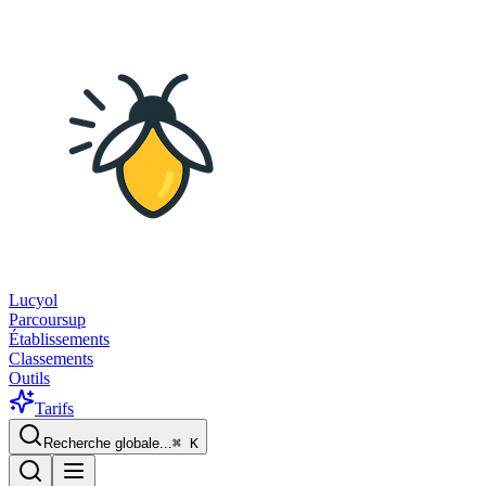
Lucyol
Parcoursup
Établissements
Classements
Outils
Tarifs
Recherche globale...
⌘
K