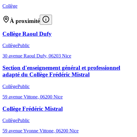
Collège
À proximité
Collège Raoul Dufy
Collège
Public
30 avenue Raoul Dufy
,
06203
Nice
Section d'enseignement général et professionnel
adapté du Collège Frédéric Mistral
Collège
Public
59 avenue Vittone
,
06200
Nice
Collège Frédéric Mistral
Collège
Public
59 avenue Yvonne Vittone
,
06200
Nice