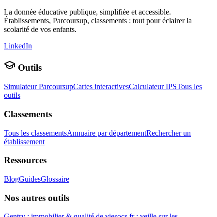
La donnée éducative publique, simplifiée et accessible.
Établissements, Parcoursup, classements : tout pour éclairer la
scolarité de vos enfants.
LinkedIn
Outils
Simulateur Parcoursup
Cartes interactives
Calculateur IPS
Tous les
outils
Classements
Tous les classements
Annuaire par département
Rechercher un
établissement
Ressources
Blog
Guides
Glossaire
Nos autres outils
Gentry : immobilier & qualité de vie
socs.fr : veille sur les