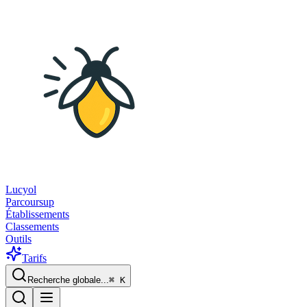
Lucyol
Parcoursup
Établissements
Classements
Outils
Tarifs
Recherche globale...
⌘
K