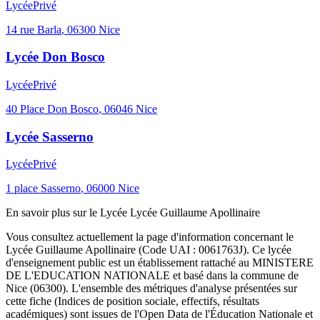
Lycée
Privé
14 rue Barla
,
06300
Nice
Lycée Don Bosco
Lycée
Privé
40 Place Don Bosco
,
06046
Nice
Lycée Sasserno
Lycée
Privé
1 place Sasserno
,
06000
Nice
En savoir plus sur le
Lycée
Lycée Guillaume Apollinaire
Vous consultez actuellement la page d'information concernant le
Lycée Guillaume Apollinaire
(Code UAI :
0061763J
). Ce
lycée
d'enseignement
public
est un établissement rattaché au
MINISTERE
DE L'EDUCATION NATIONALE
et basé dans la commune de
Nice
(
06300
). L'ensemble des métriques d'analyse présentées sur
cette fiche (Indices de position sociale, effectifs, résultats
académiques) sont issues de l'Open Data de l'Éducation Nationale et