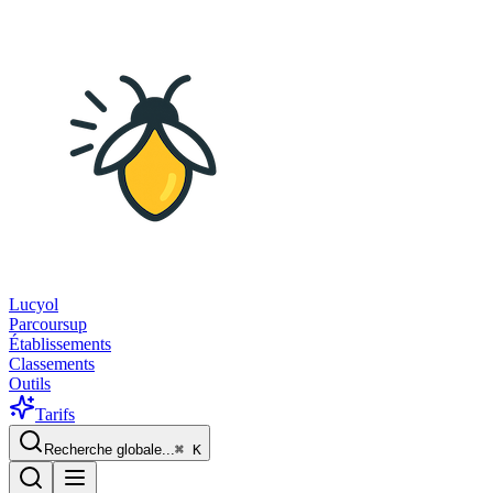
Lucyol
Parcoursup
Établissements
Classements
Outils
Tarifs
Recherche globale...
⌘
K