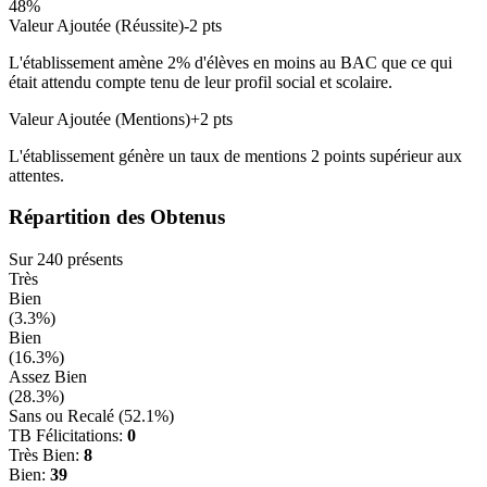
48
%
Valeur Ajoutée (Réussite)
-2
pts
L'établissement amène
2
% d'élèves en
moins
au BAC que ce qui
était attendu compte tenu de leur profil social et scolaire.
Valeur Ajoutée (Mentions)
+
2
pts
L'établissement génère un taux de mentions
2
points
supérieur
aux
attentes.
Répartition des Obtenus
Sur
240
présents
Très
Bien
(
3.3
%)
Bien
(
16.3
%)
Assez Bien
(
28.3
%)
Sans ou Recalé (
52.1
%)
TB Félicitations:
0
Très Bien:
8
Bien:
39