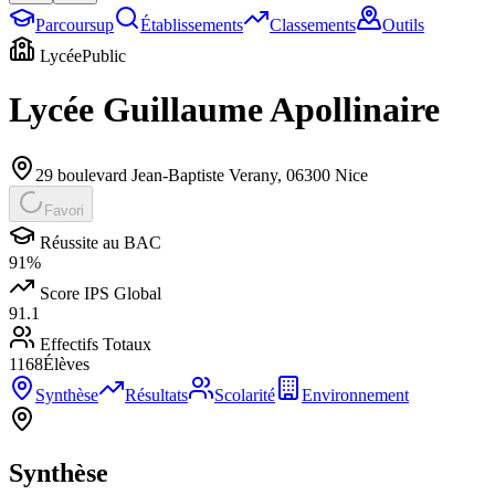
Parcoursup
Établissements
Classements
Outils
Lycée
Public
Lycée Guillaume Apollinaire
29 boulevard Jean-Baptiste Verany
,
06300
Nice
Favori
Réussite au BAC
91
%
Score IPS Global
91.1
Effectifs Totaux
1168
Élèves
Synthèse
Résultats
Scolarité
Environnement
Synthèse