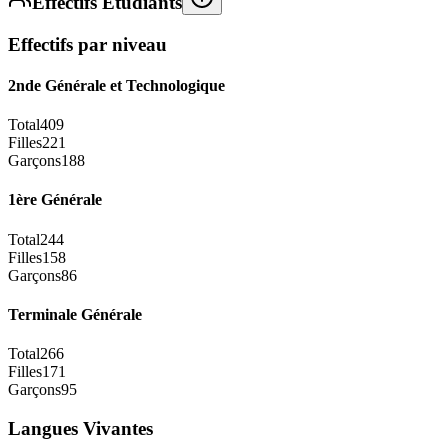
Effectifs Étudiants
Effectifs par niveau
2nde Générale et Technologique
Total
409
Filles
221
Garçons
188
1ère Générale
Total
244
Filles
158
Garçons
86
Terminale Générale
Total
266
Filles
171
Garçons
95
Langues Vivantes