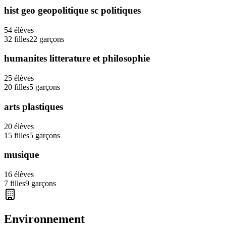
hist geo geopolitique sc politiques
54
élèves
32
filles
22
garçons
humanites litterature et philosophie
25
élèves
20
filles
5
garçons
arts plastiques
20
élèves
15
filles
5
garçons
musique
16
élèves
7
filles
9
garçons
Environnement