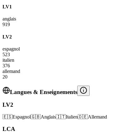
LV1
anglais
919
LV2
espagnol
523
italien
376
allemand
20
Langues & Enseignements
LV2
🇪🇸
Espagnol
🇬🇧
Anglais
🇮🇹
Italien
🇩🇪
Allemand
LCA