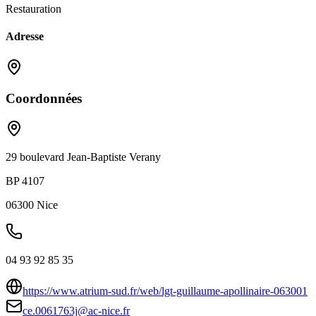
Restauration
Adresse
Coordonnées
29 boulevard Jean-Baptiste Verany
BP 4107
06300
Nice
04 93 92 85 35
https://www.atrium-sud.fr/web/lgt-guillaume-apollinaire-063001
ce.0061763j@ac-nice.fr