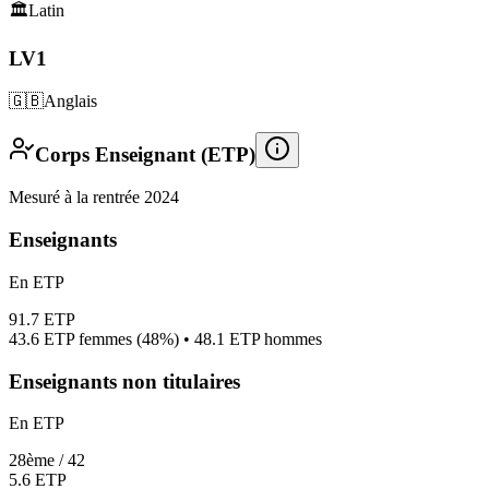
🏛️
Latin
LV1
🇬🇧
Anglais
Corps Enseignant (ETP)
Mesuré à la rentrée 2024
Enseignants
En ETP
91.7
ETP
43.6
ETP femmes (
48%
) •
48.1
ETP hommes
Enseignants non titulaires
En ETP
28
ème /
42
5.6
ETP