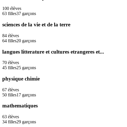
100
élèves
63
filles
37
garçons
sciences de la vie et de la terre
84
élèves
64
filles
20
garçons
langues litterature et cultures etrangeres et...
70
élèves
45
filles
25
garçons
physique chimie
67
élèves
50
filles
17
garçons
mathematiques
63
élèves
34
filles
29
garçons