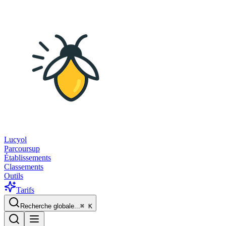
Lucyol
Parcoursup
Établissements
Classements
Outils
Tarifs
Recherche globale...
⌘
K