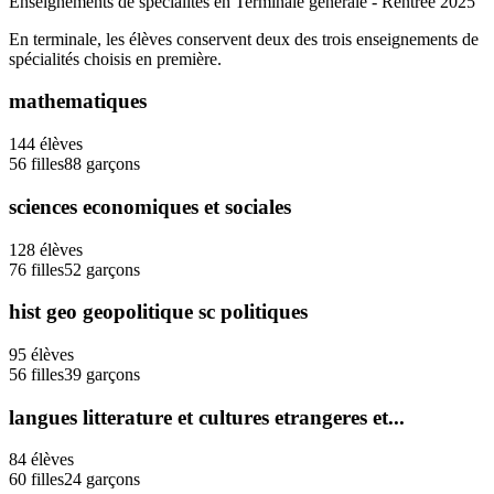
Enseignements de spécialités en Terminale générale - Rentrée
2025
En terminale, les élèves conservent deux des trois enseignements de
spécialités choisis en première.
mathematiques
144
élèves
56
filles
88
garçons
sciences economiques et sociales
128
élèves
76
filles
52
garçons
hist geo geopolitique sc politiques
95
élèves
56
filles
39
garçons
langues litterature et cultures etrangeres et...
84
élèves
60
filles
24
garçons