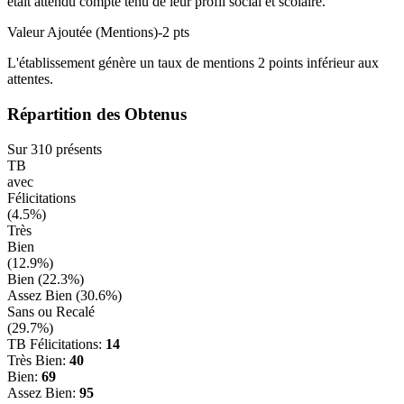
était attendu compte tenu de leur profil social et scolaire.
Valeur Ajoutée (Mentions)
-2
pts
L'établissement génère un taux de mentions
2
points
inférieur
aux
attentes.
Répartition des Obtenus
Sur
310
présents
TB
avec
Félicitations
(
4.5
%)
Très
Bien
(
12.9
%)
Bien (
22.3
%)
Assez Bien (
30.6
%)
Sans ou Recalé
(
29.7
%)
TB Félicitations:
14
Très Bien:
40
Bien:
69
Assez Bien:
95