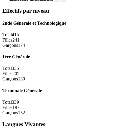
Effectifs par niveau
2nde Générale et Technologique
Total
415
Filles
241
Garçons
174
1ère Générale
Total
335
Filles
205
Garçons
130
Terminale Générale
Total
339
Filles
187
Garçons
152
Langues Vivantes