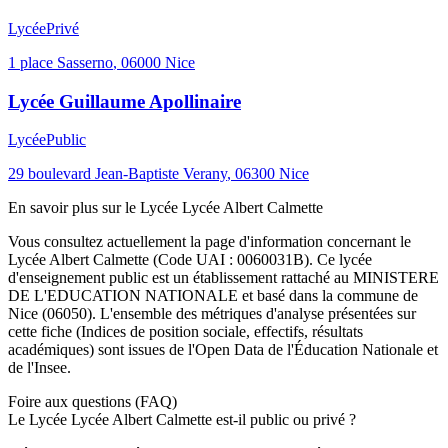
Lycée
Privé
1 place Sasserno
,
06000
Nice
Lycée Guillaume Apollinaire
Lycée
Public
29 boulevard Jean-Baptiste Verany
,
06300
Nice
En savoir plus sur le
Lycée
Lycée Albert Calmette
Vous consultez actuellement la page d'information concernant le
Lycée Albert Calmette
(Code UAI :
0060031B
). Ce
lycée
d'enseignement
public
est un établissement rattaché au
MINISTERE
DE L'EDUCATION NATIONALE
et basé dans la commune de
Nice
(
06050
). L'ensemble des métriques d'analyse présentées sur
cette fiche (Indices de position sociale, effectifs, résultats
académiques) sont issues de l'Open Data de l'Éducation Nationale et
de l'Insee.
Foire aux questions (FAQ)
Le Lycée Lycée Albert Calmette est-il public ou privé ?