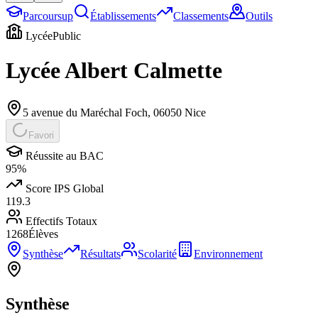
Parcoursup
Établissements
Classements
Outils
Lycée
Public
Lycée Albert Calmette
5 avenue du Maréchal Foch
,
06050
Nice
Favori
Réussite au BAC
95
%
Score IPS Global
119.3
Effectifs Totaux
1268
Élèves
Synthèse
Résultats
Scolarité
Environnement
Synthèse