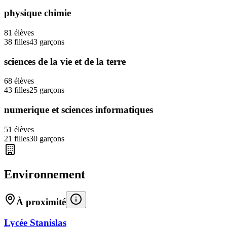
physique chimie
81
élèves
38
filles
43
garçons
sciences de la vie et de la terre
68
élèves
43
filles
25
garçons
numerique et sciences informatiques
51
élèves
21
filles
30
garçons
Environnement
À proximité
Lycée Stanislas