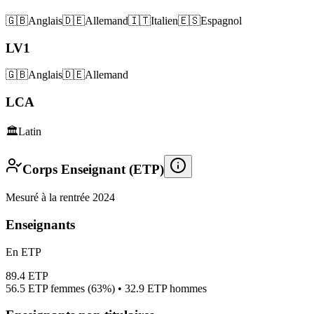
🇬🇧
Anglais
🇩🇪
Allemand
🇮🇹
Italien
🇪🇸
Espagnol
LV1
🇬🇧
Anglais
🇩🇪
Allemand
LCA
🏛️
Latin
Corps Enseignant (ETP)
Mesuré à la rentrée 2024
Enseignants
En ETP
89.4
ETP
56.5
ETP femmes (
63%
) •
32.9
ETP hommes