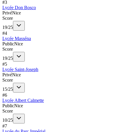
#
3
Lycée Don Bosco
Privé
Nice
Score
19
/
25
#
4
Lycée Masséna
Public
Nice
Score
19
/
25
#
5
Lycée Saint-Joseph
Privé
Nice
Score
15
/
25
#
6
Lycée Albert Calmette
Public
Nice
Score
10
/
25
#
7
Lycée du Parc Impérial