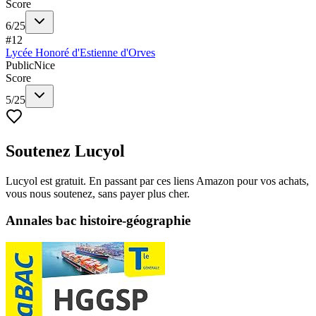
Score
6
/
25
#
12
Lycée Honoré d'Estienne d'Orves
Public
Nice
Score
5
/
25
Soutenez Lucyol
Lucyol est gratuit. En passant par ces liens Amazon pour vos achats,
vous nous soutenez, sans payer plus cher.
Annales bac histoire-géographie