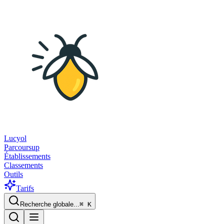
Lucyol
Parcoursup
Établissements
Classements
Outils
Tarifs
Recherche globale...
⌘
K