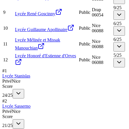
9
/
25
Drap
9
Public
Lycée René Goscinny
06054
6
/
25
Nice
10
Public
Lycée Guillaume Apollinaire
06088
6
/
25
Lycée Mélinée et Missak
Nice
11
Public
06088
Manouchian
5
/
25
Lycée Honoré d'Estienne d'Orves
Nice
12
Public
06088
#
1
Lycée Stanislas
Privé
Nice
Score
24
/
25
#
2
Lycée Sasserno
Privé
Nice
Score
21
/
25