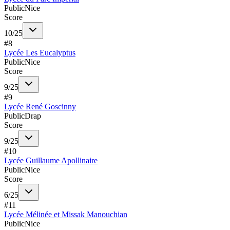
Public
Nice
Score
10
/
25
#
8
Lycée Les Eucalyptus
Public
Nice
Score
9
/
25
#
9
Lycée René Goscinny
Public
Drap
Score
9
/
25
#
10
Lycée Guillaume Apollinaire
Public
Nice
Score
6
/
25
#
11
Lycée Mélinée et Missak Manouchian
Public
Nice