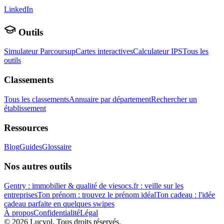
LinkedIn
Outils
Simulateur Parcoursup
Cartes interactives
Calculateur IPS
Tous les
outils
Classements
Tous les classements
Annuaire par département
Rechercher un
établissement
Ressources
Blog
Guides
Glossaire
Nos autres outils
Gentry : immobilier & qualité de vie
socs.fr : veille sur les
entreprises
Ton prénom : trouvez le prénom idéal
Ton cadeau : l'idée
cadeau parfaite en quelques swipes
À propos
Confidentialité
Légal
©
2026
Lucyol. Tous droits réservés.