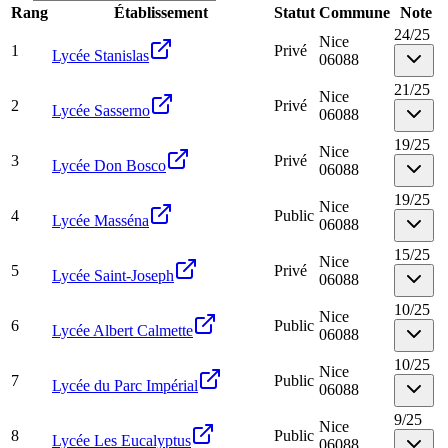
Rang
Établissement
Statut
Commune
Note
24
/
25
Nice
1
Privé
Lycée Stanislas
06088
21
/
25
Nice
2
Privé
Lycée Sasserno
06088
19
/
25
Nice
3
Privé
Lycée Don Bosco
06088
19
/
25
Nice
4
Public
Lycée Masséna
06088
15
/
25
Nice
5
Privé
Lycée Saint-Joseph
06088
10
/
25
Nice
6
Public
Lycée Albert Calmette
06088
10
/
25
Nice
7
Public
Lycée du Parc Impérial
06088
9
/
25
Nice
8
Public
Lycée Les Eucalyptus
06088