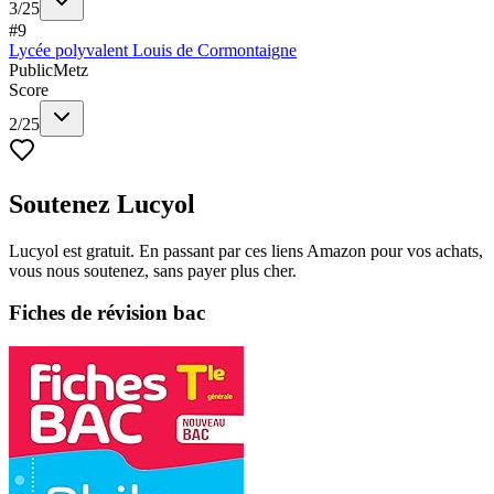
3
/
25
#
9
Lycée polyvalent Louis de Cormontaigne
Public
Metz
Score
2
/
25
Soutenez Lucyol
Lucyol est gratuit. En passant par ces liens Amazon pour vos achats,
vous nous soutenez, sans payer plus cher.
Fiches de révision bac