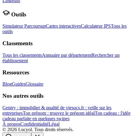
LinkedIn
Outils
Simulateur Parcoursup
Cartes interactives
Calculateur IPS
Tous les
outils
Classements
Tous les classements
Annuaire par département
Rechercher un
établissement
Ressources
Blog
Guides
Glossaire
Nos autres outils
Gentry : immobilier & qualité de vie
socs.fr : veille sur les
entreprises
Ton prénom : trouvez le prénom idéal
Ton cadeau : l'idée
cadeau parfaite en quelques swipes
À propos
Confidentialité
Légal
©
2026
Lucyol. Tous droits réservés.