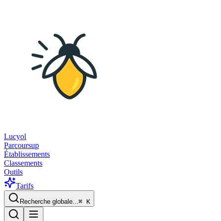
Lucyol
Parcoursup
Établissements
Classements
Outils
Tarifs
Recherche globale...
⌘
K