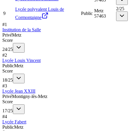
2
/
25
Lycée polyvalent Louis de
Metz
9
Public
57463
Cormontaigne
#
1
Institution de la Salle
Privé
Metz
Score
24
/
25
#
2
Lycée Louis Vincent
Public
Metz
Score
18
/
25
#
3
Lycée Jean XXIII
Privé
Montigny-lès-Metz
Score
17
/
25
#
4
Lycée Fabert
Public
Metz