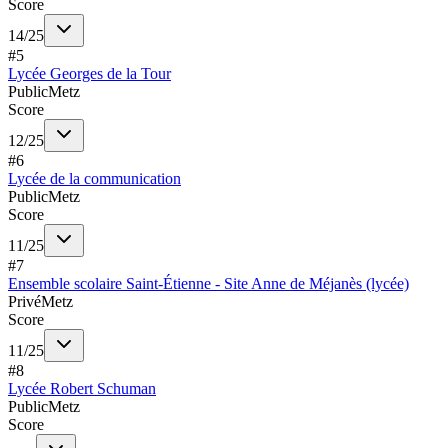
Score
14
/
25
#
5
Lycée Georges de la Tour
Public
Metz
Score
12
/
25
#
6
Lycée de la communication
Public
Metz
Score
11
/
25
#
7
Ensemble scolaire Saint-Étienne - Site Anne de Méjanès (lycée)
Privé
Metz
Score
11
/
25
#
8
Lycée Robert Schuman
Public
Metz
Score