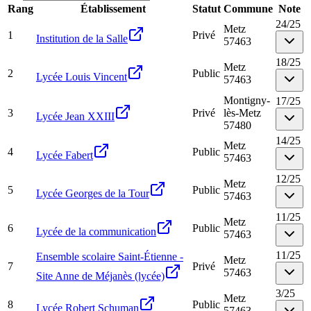
Rang
Établissement
Statut
Commune
Note
24
/
25
Metz
1
Privé
Institution de la Salle
57463
18
/
25
Metz
2
Public
Lycée Louis Vincent
57463
Montigny-
17
/
25
3
Privé
lès-Metz
Lycée Jean XXIII
57480
14
/
25
Metz
4
Public
Lycée Fabert
57463
12
/
25
Metz
5
Public
Lycée Georges de la Tour
57463
11
/
25
Metz
6
Public
Lycée de la communication
57463
11
/
25
Ensemble scolaire Saint-Étienne -
Metz
7
Privé
57463
Site Anne de Méjanès (lycée)
3
/
25
Metz
8
Public
Lycée Robert Schuman
57463