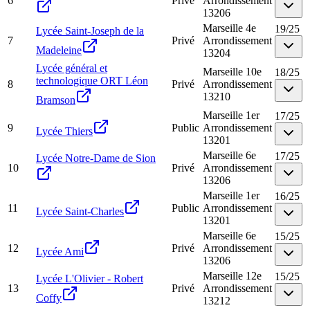
6
Privé
Arrondissement
13206
Marseille 4e
19
/
25
Lycée Saint-Joseph de la
7
Privé
Arrondissement
Madeleine
13204
Lycée général et
Marseille 10e
18
/
25
technologique ORT Léon
8
Privé
Arrondissement
13210
Bramson
Marseille 1er
17
/
25
9
Public
Arrondissement
Lycée Thiers
13201
Marseille 6e
17
/
25
Lycée Notre-Dame de Sion
10
Privé
Arrondissement
13206
Marseille 1er
16
/
25
11
Public
Arrondissement
Lycée Saint-Charles
13201
Marseille 6e
15
/
25
12
Privé
Arrondissement
Lycée Ami
13206
Marseille 12e
15
/
25
Lycée L'Olivier - Robert
13
Privé
Arrondissement
Coffy
13212