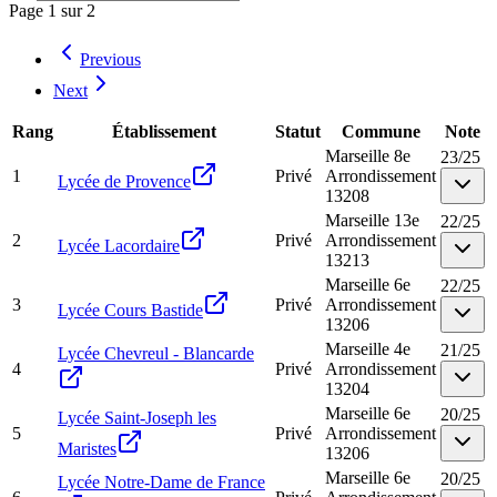
Page
1
sur
2
Previous
Next
Rang
Établissement
Statut
Commune
Note
Marseille 8e
23
/
25
1
Privé
Arrondissement
Lycée de Provence
13208
Marseille 13e
22
/
25
2
Privé
Arrondissement
Lycée Lacordaire
13213
Marseille 6e
22
/
25
3
Privé
Arrondissement
Lycée Cours Bastide
13206
Marseille 4e
21
/
25
Lycée Chevreul - Blancarde
4
Privé
Arrondissement
13204
Marseille 6e
20
/
25
Lycée Saint-Joseph les
5
Privé
Arrondissement
Maristes
13206
Marseille 6e
20
/
25
Lycée Notre-Dame de France