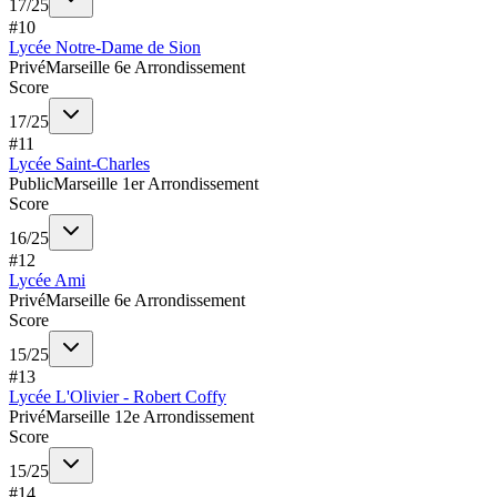
17
/
25
#
10
Lycée Notre-Dame de Sion
Privé
Marseille 6e Arrondissement
Score
17
/
25
#
11
Lycée Saint-Charles
Public
Marseille 1er Arrondissement
Score
16
/
25
#
12
Lycée Ami
Privé
Marseille 6e Arrondissement
Score
15
/
25
#
13
Lycée L'Olivier - Robert Coffy
Privé
Marseille 12e Arrondissement
Score
15
/
25
#
14