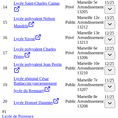
Marseille 5e
15
/
25
Lycée Saint-Charles Camas
14
Privé
Arrondissement
13205
Marseille 12e
13
/
25
Lycée polyvalent Nelson
15
Public
Arrondissement
Mandela
13212
Marseille 13e
12
/
25
16
Privé
Arrondissement
Lycée Yavné
13213
Marseille 6e
12
/
25
Lycée polyvalent Charles
17
Privé
Arrondissement
Péguy
13206
Marseille 10e
12
/
25
Lycée polyvalent Jean Perrin
18
Public
Arrondissement
13210
Lycée régional César
Marseille 7e
11
/
25
Baldaccini (anciennement
19
Public
Arrondissement
13207
lycée du Rempart)
Marseille 8e
11
/
25
20
Public
Arrondissement
Lycée Honoré Daumier
13208
#
1
Lycée de Provence