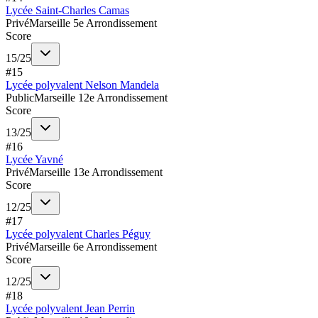
Lycée Saint-Charles Camas
Privé
Marseille 5e Arrondissement
Score
15
/
25
#
15
Lycée polyvalent Nelson Mandela
Public
Marseille 12e Arrondissement
Score
13
/
25
#
16
Lycée Yavné
Privé
Marseille 13e Arrondissement
Score
12
/
25
#
17
Lycée polyvalent Charles Péguy
Privé
Marseille 6e Arrondissement
Score
12
/
25
#
18
Lycée polyvalent Jean Perrin