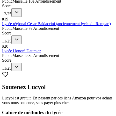
Public
Marseille 10e Arrondissement
Score
12
/
25
#
19
Lycée régional César Baldaccini (anciennement lycée du Rempart)
Public
Marseille 7e Arrondissement
Score
11
/
25
#
20
Lycée Honoré Daumier
Public
Marseille 8e Arrondissement
Score
11
/
25
Soutenez Lucyol
Lucyol est gratuit. En passant par ces liens Amazon pour vos achats,
vous nous soutenez, sans payer plus cher.
Cahier de méthodes du lycée