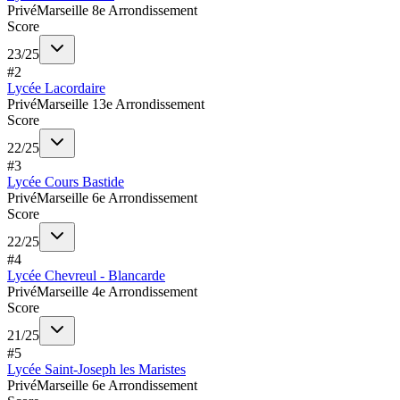
Privé
Marseille 8e Arrondissement
Score
23
/
25
#
2
Lycée Lacordaire
Privé
Marseille 13e Arrondissement
Score
22
/
25
#
3
Lycée Cours Bastide
Privé
Marseille 6e Arrondissement
Score
22
/
25
#
4
Lycée Chevreul - Blancarde
Privé
Marseille 4e Arrondissement
Score
21
/
25
#
5
Lycée Saint-Joseph les Maristes
Privé
Marseille 6e Arrondissement