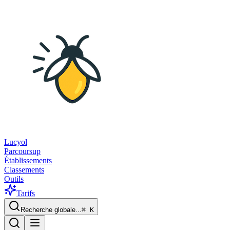
Lucyol
Parcoursup
Établissements
Classements
Outils
Tarifs
Recherche globale...
⌘
K