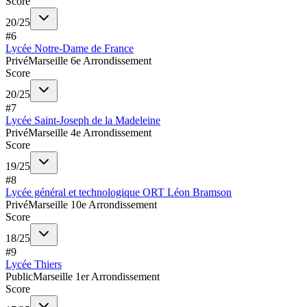
Score
20
/
25
#
6
Lycée Notre-Dame de France
Privé
Marseille 6e Arrondissement
Score
20
/
25
#
7
Lycée Saint-Joseph de la Madeleine
Privé
Marseille 4e Arrondissement
Score
19
/
25
#
8
Lycée général et technologique ORT Léon Bramson
Privé
Marseille 10e Arrondissement
Score
18
/
25
#
9
Lycée Thiers
Public
Marseille 1er Arrondissement
Score