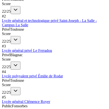
Score
22
/
25
#
2
Lycée général et technologique privé Saint-Joseph - La Salle -
Campus La Salle
Privé
Toulouse
Score
22
/
25
#
3
Lycée général privé Le Ferradou
Privé
Blagnac
Score
22
/
25
#
4
Lycée polyvalent privé Émilie de Rodat
Privé
Toulouse
Score
22
/
25
#
5
Lycée général Clémence Royer
Public
Fonsorbes