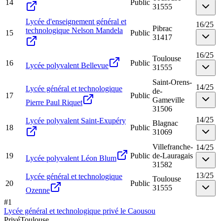
14
Public
31555
Lycée d'enseignement général et
16
/
25
Pibrac
technologique Nelson Mandela
15
Public
31417
16
/
25
Toulouse
16
Public
Lycée polyvalent Bellevue
31555
Saint-Orens-
14
/
25
Lycée général et technologique
de-
17
Public
Gameville
Pierre Paul Riquet
31506
14
/
25
Lycée polyvalent Saint-Exupéry
Blagnac
18
Public
31069
Villefranche-
14
/
25
19
Public
de-Lauragais
Lycée polyvalent Léon Blum
31582
13
/
25
Lycée général et technologique
Toulouse
20
Public
31555
Ozenne
#
1
Lycée général et technologique privé le Caousou
Privé
Toulouse