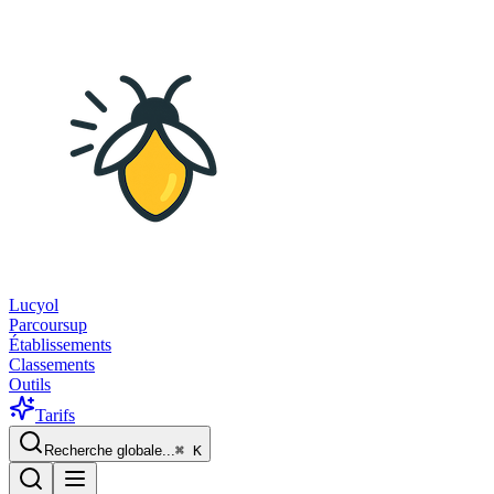
Lucyol
Parcoursup
Établissements
Classements
Outils
Tarifs
Recherche globale...
⌘
K