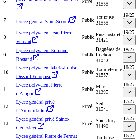
6
Privé
31555
19
/
25
Toulouse
7
Public
Lycée général Saint-Sernin
31555
19
/
25
Lycée polyvalent Jean Pierre
Pins-Justaret
8
Public
31421
Vernant
Bagnères-de-
18
/
25
Lycée polyvalent Edmond
9
Public
Luchon
Rostand
31042
18
/
25
Lycée polyvalent Marie-Louise
Tournefeuille
10
Public
31557
Dissard Françoise
18
/
25
Lycée polyvalent Pierre
Muret
11
Public
31395
d'Aragon
17
/
25
Lycée général privé
Seilh
12
Privé
31541
L'Annonciation
17
/
25
Lycée général privé Sainte-
Saint-Jory
13
Privé
31490
Geneviève
16
/
25
Lycée général Pierre de Fermat
Toulouse