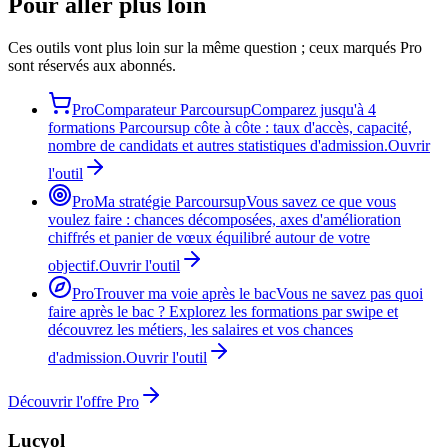
Pour aller plus loin
Ces outils vont plus loin sur la même question ; ceux marqués Pro
sont réservés aux abonnés.
Pro
Comparateur Parcoursup
Comparez jusqu'à 4
formations Parcoursup côte à côte : taux d'accès, capacité,
nombre de candidats et autres statistiques d'admission.
Ouvrir
l'outil
Pro
Ma stratégie Parcoursup
Vous savez ce que vous
voulez faire : chances décomposées, axes d'amélioration
chiffrés et panier de vœux équilibré autour de votre
objectif.
Ouvrir l'outil
Pro
Trouver ma voie après le bac
Vous ne savez pas quoi
faire après le bac ? Explorez les formations par swipe et
découvrez les métiers, les salaires et vos chances
d'admission.
Ouvrir l'outil
Découvrir l'offre Pro
Lucyol