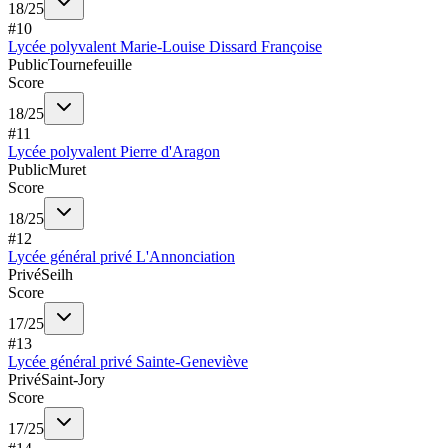
18
/
25
#
10
Lycée polyvalent Marie-Louise Dissard Françoise
Public
Tournefeuille
Score
18
/
25
#
11
Lycée polyvalent Pierre d'Aragon
Public
Muret
Score
18
/
25
#
12
Lycée général privé L'Annonciation
Privé
Seilh
Score
17
/
25
#
13
Lycée général privé Sainte-Geneviève
Privé
Saint-Jory
Score
17
/
25