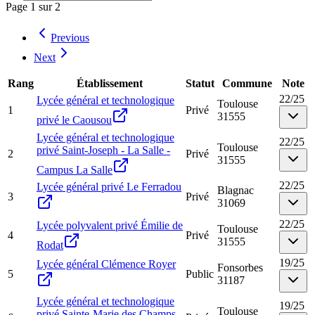
Page
1
sur
2
Previous
Next
Rang
Établissement
Statut
Commune
Note
22
/
25
Lycée général et technologique
Toulouse
1
Privé
31555
privé le Caousou
Lycée général et technologique
22
/
25
Toulouse
privé Saint-Joseph - La Salle -
2
Privé
31555
Campus La Salle
22
/
25
Lycée général privé Le Ferradou
Blagnac
3
Privé
31069
22
/
25
Lycée polyvalent privé Émilie de
Toulouse
4
Privé
31555
Rodat
19
/
25
Lycée général Clémence Royer
Fonsorbes
5
Public
31187
Lycée général et technologique
19
/
25
Toulouse
privé Sainte-Marie des Champs