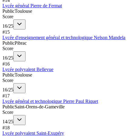
#
14
Lycée général Pierre de Fermat
Public
Toulouse
Score
16
/
25
#
15
Lycée d'enseignement général et technologique Nelson Mandela
Public
Pibrac
Score
16
/
25
#
16
Lycée polyvalent Bellevue
Public
Toulouse
Score
16
/
25
#
17
Lycée général et technologique Pierre Paul Riquet
Public
Saint-Orens-de-Gameville
Score
14
/
25
#
18
Lycée polyvalent Saint-Exupéry