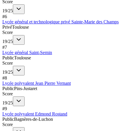
Score
19
/
25
#
6
Lycée général et technologique privé Sainte-Marie des Champs
Privé
Toulouse
Score
19
/
25
#
7
Lycée général Saint-Sernin
Public
Toulouse
Score
19
/
25
#
8
Lycée polyvalent Jean Pierre Vernant
Public
Pins-Justaret
Score
19
/
25
#
9
Lycée polyvalent Edmond Rostand
Public
Bagnères-de-Luchon
Score