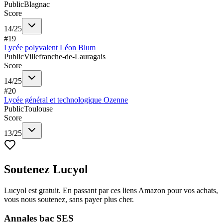
Public
Blagnac
Score
14
/
25
#
19
Lycée polyvalent Léon Blum
Public
Villefranche-de-Lauragais
Score
14
/
25
#
20
Lycée général et technologique Ozenne
Public
Toulouse
Score
13
/
25
Soutenez Lucyol
Lucyol est gratuit. En passant par ces liens Amazon pour vos achats,
vous nous soutenez, sans payer plus cher.
Annales bac SES