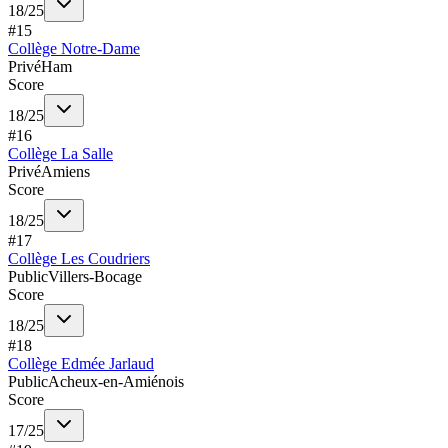
18
/
25
#
15
Collège Notre-Dame
Privé
Ham
Score
18
/
25
#
16
Collège La Salle
Privé
Amiens
Score
18
/
25
#
17
Collège Les Coudriers
Public
Villers-Bocage
Score
18
/
25
#
18
Collège Edmée Jarlaud
Public
Acheux-en-Amiénois
Score
17
/
25