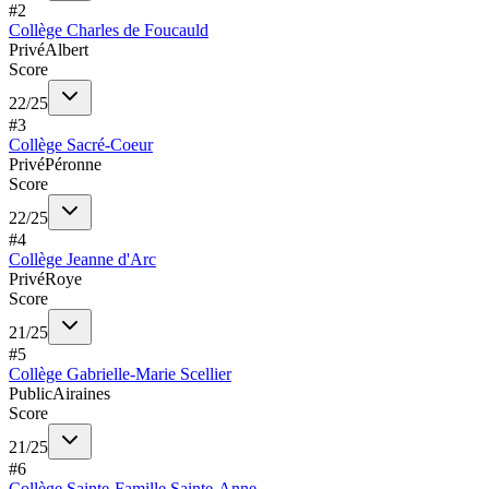
#
2
Collège Charles de Foucauld
Privé
Albert
Score
22
/
25
#
3
Collège Sacré-Coeur
Privé
Péronne
Score
22
/
25
#
4
Collège Jeanne d'Arc
Privé
Roye
Score
21
/
25
#
5
Collège Gabrielle-Marie Scellier
Public
Airaines
Score
21
/
25
#
6
Collège Sainte-Famille Sainte-Anne