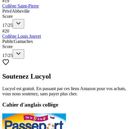
#
19
Collège Saint-Pierre
Privé
Abbeville
Score
17
/
25
#
20
Collège Louis Jouvet
Public
Gamaches
Score
17
/
25
Soutenez Lucyol
Lucyol est gratuit. En passant par ces liens Amazon pour vos achats,
vous nous soutenez, sans payer plus cher.
Cahier d'anglais collège