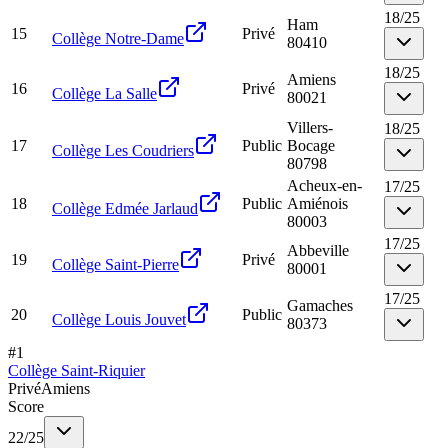
18
/
25
Ham
15
Privé
Collège Notre-Dame
80410
18
/
25
Amiens
16
Privé
Collège La Salle
80021
Villers-
18
/
25
17
Public
Bocage
Collège Les Coudriers
80798
Acheux-en-
17
/
25
18
Public
Amiénois
Collège Edmée Jarlaud
80003
17
/
25
Abbeville
19
Privé
Collège Saint-Pierre
80001
17
/
25
Gamaches
20
Public
Collège Louis Jouvet
80373
#
1
Collège Saint-Riquier
Privé
Amiens
Score
22
/
25