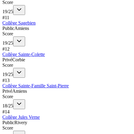
Score
19
/
25
#
11
Collège Sagebien
Public
Amiens
Score
19
/
25
#
12
Collège Sainte-Colette
Privé
Corbie
Score
19
/
25
#
13
Collège Sainte-Famille Saint-Pierre
Privé
Amiens
Score
18
/
25
#
14
Collège Jules Verne
Public
Rivery
Score