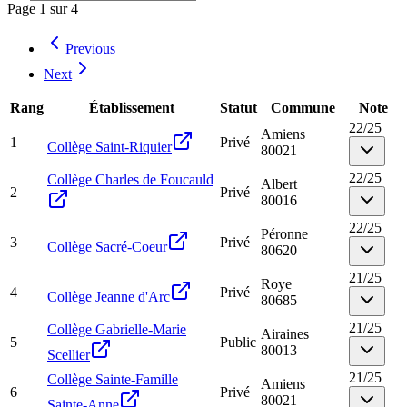
Page
1
sur
4
Previous
Next
Rang
Établissement
Statut
Commune
Note
22
/
25
Amiens
1
Privé
Collège Saint-Riquier
80021
22
/
25
Collège Charles de Foucauld
Albert
2
Privé
80016
22
/
25
Péronne
3
Privé
Collège Sacré-Coeur
80620
21
/
25
Roye
4
Privé
Collège Jeanne d'Arc
80685
21
/
25
Collège Gabrielle-Marie
Airaines
5
Public
80013
Scellier
21
/
25
Collège Sainte-Famille
Amiens
6
Privé
80021
Sainte-Anne