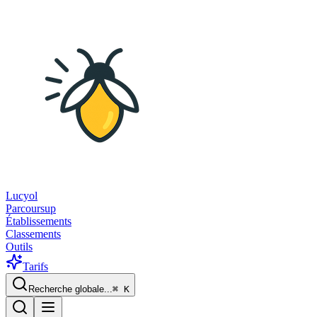
Lucyol
Parcoursup
Établissements
Classements
Outils
Tarifs
Recherche globale...
⌘
K