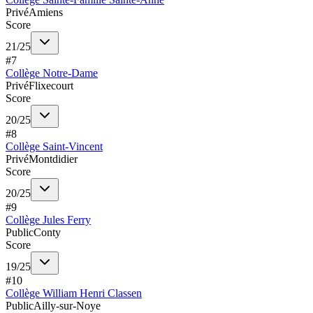
Privé
Amiens
Score
21
/
25
#
7
Collège Notre-Dame
Privé
Flixecourt
Score
20
/
25
#
8
Collège Saint-Vincent
Privé
Montdidier
Score
20
/
25
#
9
Collège Jules Ferry
Public
Conty
Score
19
/
25
#
10
Collège William Henri Classen
Public
Ailly-sur-Noye