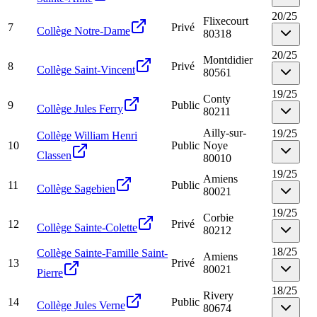
20
/
25
Flixecourt
7
Privé
Collège Notre-Dame
80318
20
/
25
Montdidier
8
Privé
Collège Saint-Vincent
80561
19
/
25
Conty
9
Public
Collège Jules Ferry
80211
Ailly-sur-
19
/
25
Collège William Henri
10
Public
Noye
Classen
80010
19
/
25
Amiens
11
Public
Collège Sagebien
80021
19
/
25
Corbie
12
Privé
Collège Sainte-Colette
80212
18
/
25
Collège Sainte-Famille Saint-
Amiens
13
Privé
80021
Pierre
18
/
25
Rivery
14
Public
Collège Jules Verne
80674