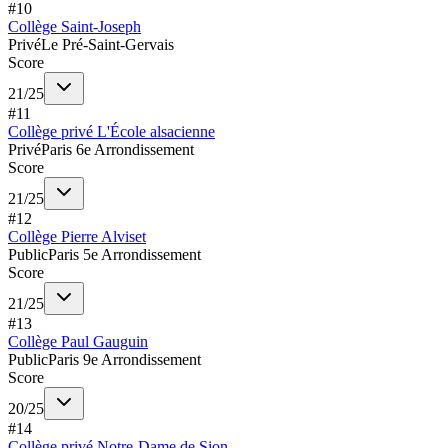
#
10
Collège Saint-Joseph
Privé
Le Pré-Saint-Gervais
Score
21
/
25
#
11
Collège privé L'École alsacienne
Privé
Paris 6e Arrondissement
Score
21
/
25
#
12
Collège Pierre Alviset
Public
Paris 5e Arrondissement
Score
21
/
25
#
13
Collège Paul Gauguin
Public
Paris 9e Arrondissement
Score
20
/
25
#
14
Collège privé Notre-Dame de Sion