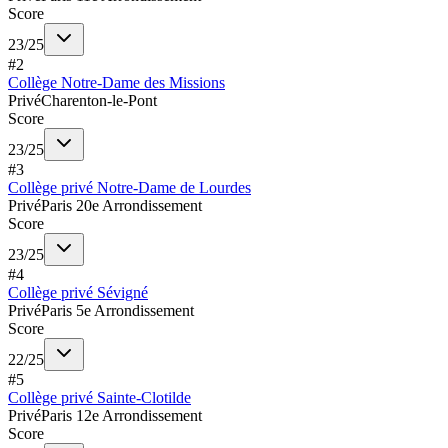
Score
23
/
25
#
2
Collège Notre-Dame des Missions
Privé
Charenton-le-Pont
Score
23
/
25
#
3
Collège privé Notre-Dame de Lourdes
Privé
Paris 20e Arrondissement
Score
23
/
25
#
4
Collège privé Sévigné
Privé
Paris 5e Arrondissement
Score
22
/
25
#
5
Collège privé Sainte-Clotilde
Privé
Paris 12e Arrondissement
Score