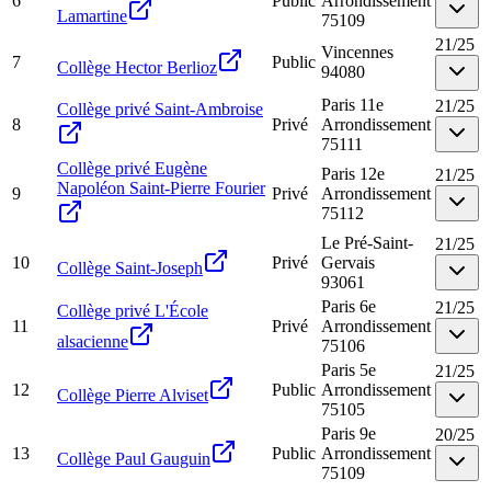
6
Public
Arrondissement
Lamartine
75109
21
/
25
Vincennes
7
Public
Collège Hector Berlioz
94080
Paris 11e
21
/
25
Collège privé Saint-Ambroise
8
Privé
Arrondissement
75111
Collège privé Eugène
Paris 12e
21
/
25
Napoléon Saint-Pierre Fourier
9
Privé
Arrondissement
75112
Le Pré-Saint-
21
/
25
10
Privé
Gervais
Collège Saint-Joseph
93061
Paris 6e
21
/
25
Collège privé L'École
11
Privé
Arrondissement
alsacienne
75106
Paris 5e
21
/
25
12
Public
Arrondissement
Collège Pierre Alviset
75105
Paris 9e
20
/
25
13
Public
Arrondissement
Collège Paul Gauguin
75109