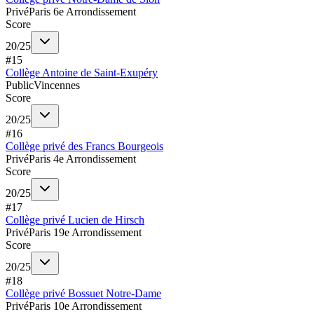
Privé
Paris 6e Arrondissement
Score
20
/
25
#
15
Collège Antoine de Saint-Exupéry
Public
Vincennes
Score
20
/
25
#
16
Collège privé des Francs Bourgeois
Privé
Paris 4e Arrondissement
Score
20
/
25
#
17
Collège privé Lucien de Hirsch
Privé
Paris 19e Arrondissement
Score
20
/
25
#
18
Collège privé Bossuet Notre-Dame
Privé
Paris 10e Arrondissement