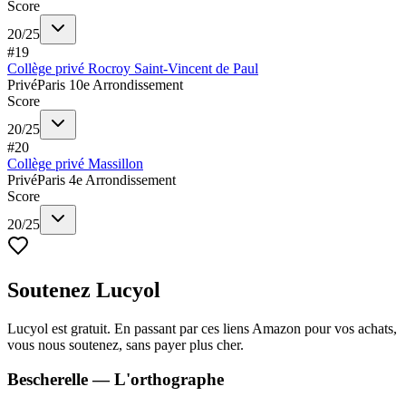
Score
20
/
25
#
19
Collège privé Rocroy Saint-Vincent de Paul
Privé
Paris 10e Arrondissement
Score
20
/
25
#
20
Collège privé Massillon
Privé
Paris 4e Arrondissement
Score
20
/
25
Soutenez Lucyol
Lucyol est gratuit. En passant par ces liens Amazon pour vos achats,
vous nous soutenez, sans payer plus cher.
Bescherelle — L'orthographe