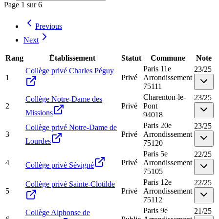
Page
1
sur
6
Previous
Next
Rang
Établissement
Statut
Commune
Note
Paris 11e
23
/
25
Collège privé Charles Péguy
1
Privé
Arrondissement
75111
Charenton-le-
23
/
25
Collège Notre-Dame des
2
Privé
Pont
Missions
94018
Paris 20e
23
/
25
Collège privé Notre-Dame de
3
Privé
Arrondissement
Lourdes
75120
Paris 5e
22
/
25
4
Privé
Arrondissement
Collège privé Sévigné
75105
Paris 12e
22
/
25
Collège privé Sainte-Clotilde
5
Privé
Arrondissement
75112
Paris 9e
21
/
25
Collège Alphonse de