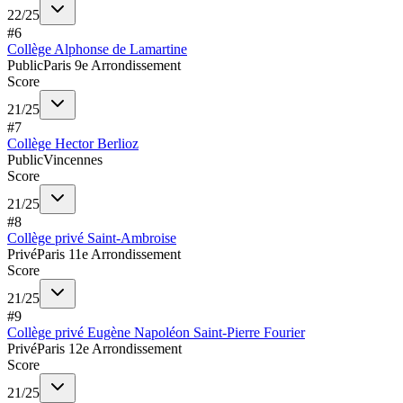
22
/
25
#
6
Collège Alphonse de Lamartine
Public
Paris 9e Arrondissement
Score
21
/
25
#
7
Collège Hector Berlioz
Public
Vincennes
Score
21
/
25
#
8
Collège privé Saint-Ambroise
Privé
Paris 11e Arrondissement
Score
21
/
25
#
9
Collège privé Eugène Napoléon Saint-Pierre Fourier
Privé
Paris 12e Arrondissement
Score
21
/
25