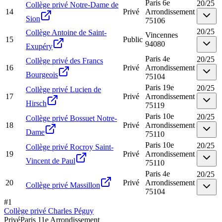
Paris 6e
20
/
25
Collège privé Notre-Dame de
14
Privé
Arrondissement
Sion
75106
20
/
25
Collège Antoine de Saint-
Vincennes
15
Public
94080
Exupéry
Paris 4e
20
/
25
Collège privé des Francs
16
Privé
Arrondissement
Bourgeois
75104
Paris 19e
20
/
25
Collège privé Lucien de
17
Privé
Arrondissement
Hirsch
75119
Paris 10e
20
/
25
Collège privé Bossuet Notre-
18
Privé
Arrondissement
Dame
75110
Paris 10e
20
/
25
Collège privé Rocroy Saint-
19
Privé
Arrondissement
Vincent de Paul
75110
Paris 4e
20
/
25
20
Privé
Arrondissement
Collège privé Massillon
75104
#
1
Collège privé Charles Péguy
Privé
Paris 11e Arrondissement