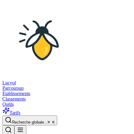
Lucyol
Parcoursup
Établissements
Classements
Outils
Tarifs
Recherche globale...
⌘
K