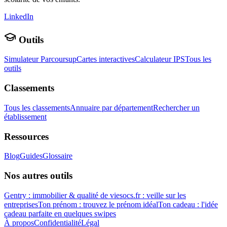
LinkedIn
Outils
Simulateur Parcoursup
Cartes interactives
Calculateur IPS
Tous les
outils
Classements
Tous les classements
Annuaire par département
Rechercher un
établissement
Ressources
Blog
Guides
Glossaire
Nos autres outils
Gentry : immobilier & qualité de vie
socs.fr : veille sur les
entreprises
Ton prénom : trouvez le prénom idéal
Ton cadeau : l'idée
cadeau parfaite en quelques swipes
À propos
Confidentialité
Légal