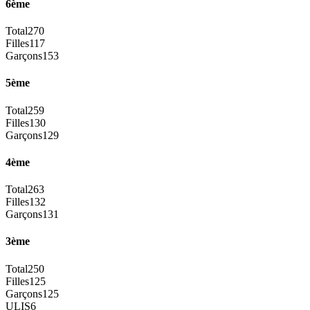
6ème
Total
270
Filles
117
Garçons
153
5ème
Total
259
Filles
130
Garçons
129
4ème
Total
263
Filles
132
Garçons
131
3ème
Total
250
Filles
125
Garçons
125
ULIS
6