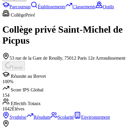
Parcoursup
Établissements
Classements
Outils
Collège
Privé
Collège privé Saint-Michel de
Picpus
53 rue de la Gare de Reuilly
,
75012
Paris 12e Arrondissement
Favori
Réussite au Brevet
100
%
Score IPS Global
154
Effectifs Totaux
1042
Élèves
Synthèse
Résultats
Scolarité
Environnement