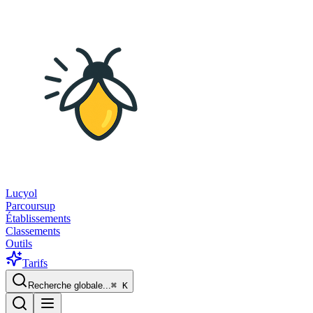
Lucyol
Parcoursup
Établissements
Classements
Outils
Tarifs
Recherche globale...
⌘
K