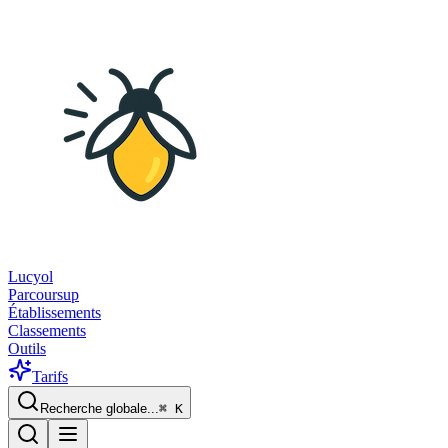
Lucyol
Parcoursup
Établissements
Classements
Outils
Tarifs
Recherche globale...
⌘
K