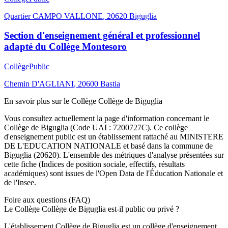
Quartier CAMPO VALLONE
,
20620
Biguglia
Section d'enseignement général et professionnel
adapté du Collège Montesoro
Collège
Public
Chemin D'AGLIANI
,
20600
Bastia
En savoir plus sur le
Collège
Collège de Biguglia
Vous consultez actuellement la page d'information concernant le
Collège de Biguglia
(Code UAI :
7200727C
). Ce
collège
d'enseignement
public
est un établissement rattaché au
MINISTERE
DE L'EDUCATION NATIONALE
et basé dans la commune de
Biguglia
(
20620
). L'ensemble des métriques d'analyse présentées sur
cette fiche (Indices de position sociale, effectifs, résultats
académiques) sont issues de l'Open Data de l'Éducation Nationale et
de l'Insee.
Foire aux questions (FAQ)
Le Collège Collège de Biguglia est-il public ou privé ?
L'établissement Collège de Biguglia est un collège d'enseignement