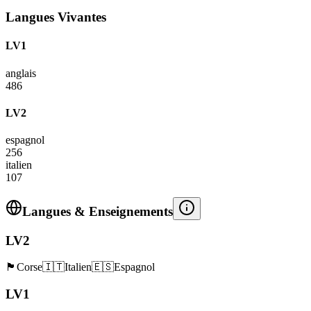
Langues Vivantes
LV1
anglais
486
LV2
espagnol
256
italien
107
Langues & Enseignements
LV2
🏴
Corse
🇮🇹
Italien
🇪🇸
Espagnol
LV1