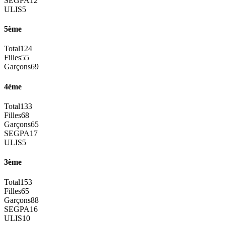
SEGPA
12
ULIS
5
5ème
Total
124
Filles
55
Garçons
69
4ème
Total
133
Filles
68
Garçons
65
SEGPA
17
ULIS
5
3ème
Total
153
Filles
65
Garçons
88
SEGPA
16
ULIS
10