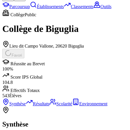
Parcoursup
Établissements
Classements
Outils
Collège
Public
Collège de Biguglia
Lieu dit Campo Vallone
,
20620
Biguglia
Favori
Réussite au Brevet
100
%
Score IPS Global
104.8
Effectifs Totaux
543
Élèves
Synthèse
Résultats
Scolarité
Environnement
Synthèse