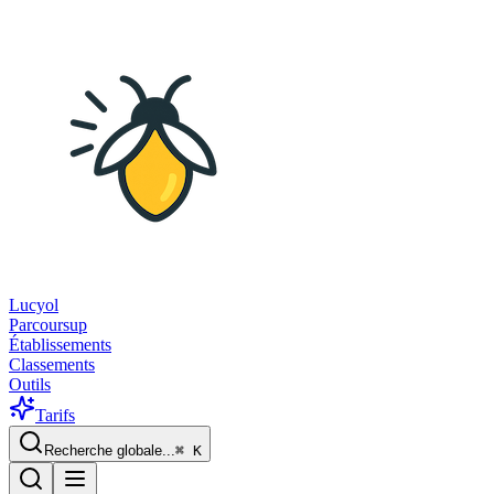
Lucyol
Parcoursup
Établissements
Classements
Outils
Tarifs
Recherche globale...
⌘
K