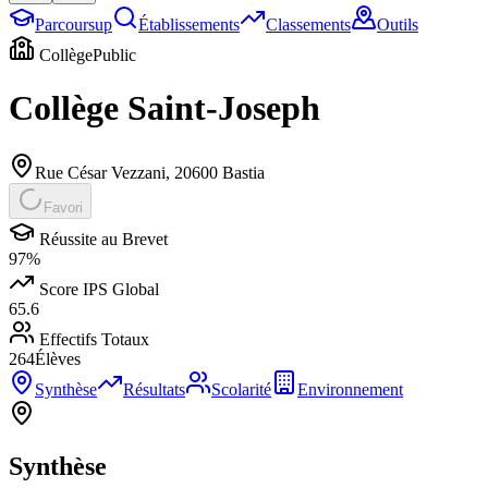
Parcoursup
Établissements
Classements
Outils
Collège
Public
Collège Saint-Joseph
Rue César Vezzani
,
20600
Bastia
Favori
Réussite au Brevet
97
%
Score IPS Global
65.6
Effectifs Totaux
264
Élèves
Synthèse
Résultats
Scolarité
Environnement
Synthèse