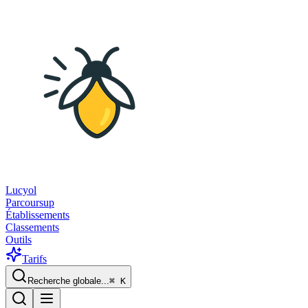
Lucyol
Parcoursup
Établissements
Classements
Outils
Tarifs
Recherche globale...
⌘
K