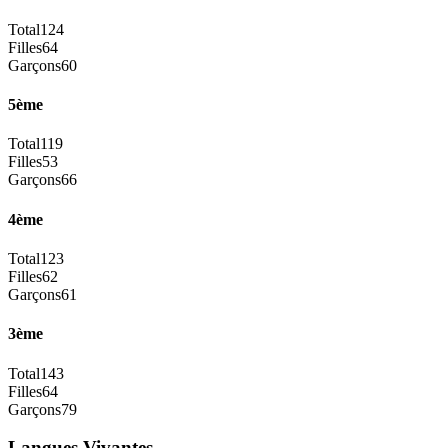
Total
124
Filles
64
Garçons
60
5ème
Total
119
Filles
53
Garçons
66
4ème
Total
123
Filles
62
Garçons
61
3ème
Total
143
Filles
64
Garçons
79
Langues Vivantes