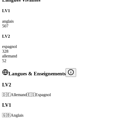
LV1
anglais
507
LV2
espagnol
328
allemand
52
Langues & Enseignements
LV2
🇩🇪
Allemand
🇪🇸
Espagnol
LV1
🇬🇧
Anglais