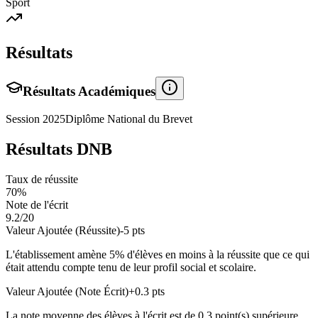
Sport
Résultats
Résultats Académiques
Session
2025
Diplôme National du Brevet
Résultats DNB
Taux de réussite
70
%
Note de l'écrit
9.2
/20
Valeur Ajoutée (Réussite)
-5
pts
L'établissement amène
5
% d'élèves en
moins
à la réussite que ce qui
était attendu compte tenu de leur profil social et scolaire.
Valeur Ajoutée (Note Écrit)
+
0.3
pts
La note moyenne des élèves à l'écrit est de
0.3
point(s)
supérieure