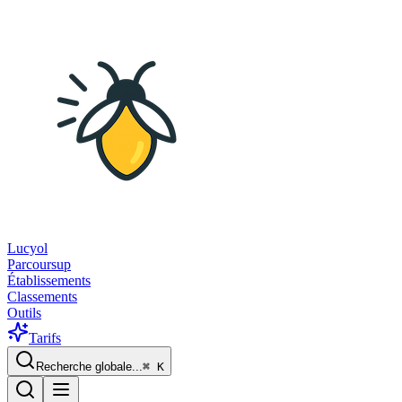
Lucyol
Parcoursup
Établissements
Classements
Outils
Tarifs
Recherche globale...
⌘
K