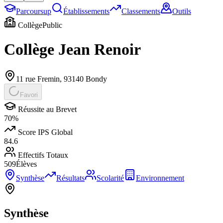
Parcoursup
Établissements
Classements
Outils
Collège
Public
Collège Jean Renoir
11 rue Fremin
,
93140
Bondy
Favori
Réussite au Brevet
70
%
Score IPS Global
84.6
Effectifs Totaux
509
Élèves
Synthèse
Résultats
Scolarité
Environnement
Synthèse