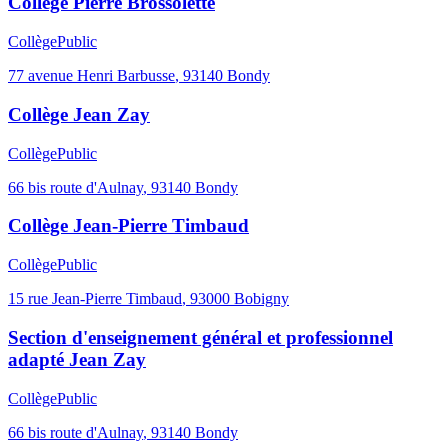
Collège Pierre Brossolette
Collège
Public
77 avenue Henri Barbusse
,
93140
Bondy
Collège Jean Zay
Collège
Public
66 bis route d'Aulnay
,
93140
Bondy
Collège Jean-Pierre Timbaud
Collège
Public
15 rue Jean-Pierre Timbaud
,
93000
Bobigny
Section d'enseignement général et professionnel
adapté Jean Zay
Collège
Public
66 bis route d'Aulnay
,
93140
Bondy