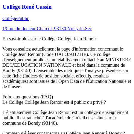
Collège René Cassin
Collège
Public
19 rue du docteur Charcot
,
93130
Noisy-le-Sec
En savoir plus sur le
Collège
Collège Jean Renoir
Vous consultez actuellement la page d'information concernant le
Collège Jean Renoir
(Code UAI :
0931711E
). Ce
collège
d'enseignement
public
est un établissement rattaché au
MINISTERE
DE L'EDUCATION NATIONALE
et basé dans la commune de
Bondy
(
93140
). L'ensemble des métriques d'analyse présentées sur
cette fiche (Indices de position sociale, effectifs, résultats
académiques) sont issues de l'Open Data de l'Éducation Nationale et
de l'Insee.
Foire aux questions (FAQ)
Le Collège Collège Jean Renoir est-il public ou privé ?
L'établissement Collège Jean Renoir est un collège d'enseignement
public. Il est rattaché à l'académie de Créteil et se situe sur la
commune de Bondy (93140).
Combien d'élèves sont inscrits au Collège Jean Renoir à Bondy ?