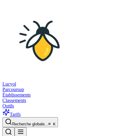
Lucyol
Parcoursup
Établissements
Classements
Outils
Tarifs
Recherche globale...
⌘
K