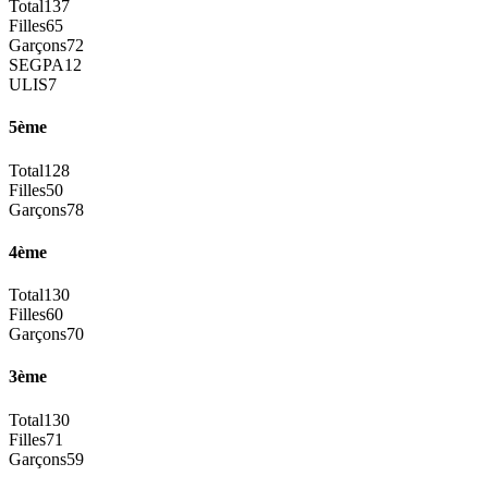
Total
137
Filles
65
Garçons
72
SEGPA
12
ULIS
7
5ème
Total
128
Filles
50
Garçons
78
4ème
Total
130
Filles
60
Garçons
70
3ème
Total
130
Filles
71
Garçons
59