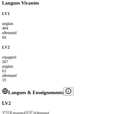
Langues Vivantes
LV1
anglais
404
allemand
64
LV2
espagnol
267
anglais
63
allemand
35
Langues & Enseignements
LV2
🇪🇸
Espagnol
🇩🇪
Allemand