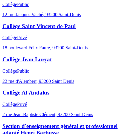
Collège
Public
12 rue Jacques Vaché
,
93200
Saint-Denis
Collège Saint-Vincent-de-Paul
Collège
Privé
18 boulevard Félix Faure
,
93200
Saint-Denis
Collège Jean Lurçat
Collège
Public
22 rue d'Alembert
,
93200
Saint-Denis
Collège Al'Andalus
Collège
Privé
2 rue Jean-Baptiste Clément
,
93200
Saint-Denis
Section d'enseignement général et professionnel
adapté Henri Barbusse