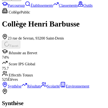
Parcoursup
Établissements
Classements
Outils
Collège
Public
Collège Henri Barbusse
23 rue de Sevran
,
93200
Saint-Denis
Favori
Réussite au Brevet
74
%
Score IPS Global
75.7
Effectifs Totaux
525
Élèves
Synthèse
Résultats
Scolarité
Environnement
Synthèse