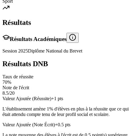
Sport
Résultats
Résultats Académiques
Session
2025
Diplôme National du Brevet
Résultats DNB
Taux de réussite
70
%
Note de l'écrit
8.5
/20
Valeur Ajoutée (Réussite)
+
1
pts
L'établissement amène
1
% d'élèves en
plus
à la réussite que ce qui
était attendu compte tenu de leur profil social et scolaire.
Valeur Ajoutée (Note Écrit)
+
0.5
pts
La note moyenne des élèves à l'écrit est de
0.5
point(s)
supérieure