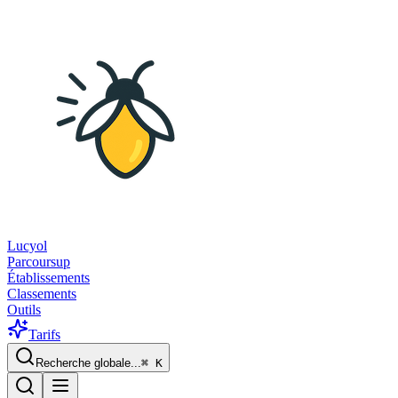
Lucyol
Parcoursup
Établissements
Classements
Outils
Tarifs
Recherche globale...
⌘
K