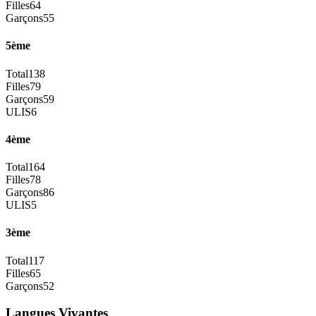
Filles
64
Garçons
55
5ème
Total
138
Filles
79
Garçons
59
ULIS
6
4ème
Total
164
Filles
78
Garçons
86
ULIS
5
3ème
Total
117
Filles
65
Garçons
52
Langues Vivantes