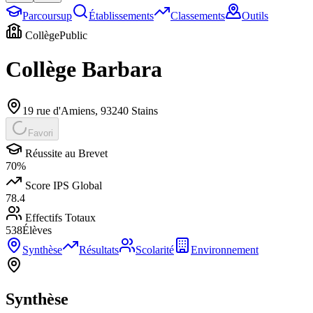
Parcoursup
Établissements
Classements
Outils
Collège
Public
Collège Barbara
19 rue d'Amiens
,
93240
Stains
Favori
Réussite au Brevet
70
%
Score IPS Global
78.4
Effectifs Totaux
538
Élèves
Synthèse
Résultats
Scolarité
Environnement
Synthèse