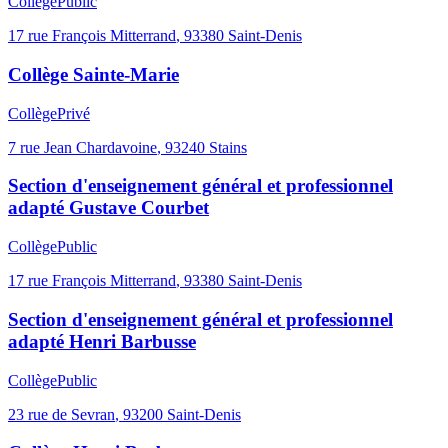
Collège
Public
17 rue François Mitterrand
,
93380
Saint-Denis
Collège Sainte-Marie
Collège
Privé
7 rue Jean Chardavoine
,
93240
Stains
Section d'enseignement général et professionnel
adapté Gustave Courbet
Collège
Public
17 rue François Mitterrand
,
93380
Saint-Denis
Section d'enseignement général et professionnel
adapté Henri Barbusse
Collège
Public
23 rue de Sevran
,
93200
Saint-Denis