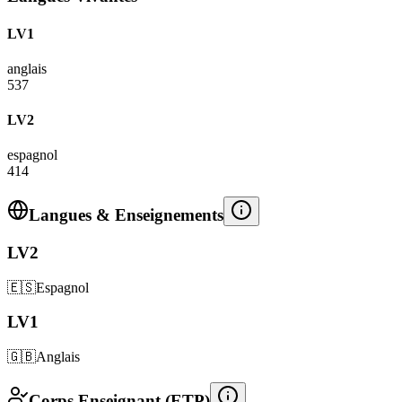
LV1
anglais
537
LV2
espagnol
414
Langues & Enseignements
LV2
🇪🇸
Espagnol
LV1
🇬🇧
Anglais
Corps Enseignant (ETP)