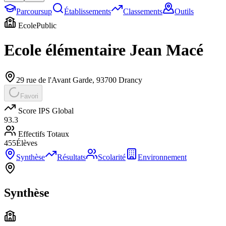
Parcoursup
Établissements
Classements
Outils
Ecole
Public
Ecole élémentaire Jean Macé
29 rue de l'Avant Garde
,
93700
Drancy
Favori
Score IPS Global
93.3
Effectifs Totaux
455
Élèves
Synthèse
Résultats
Scolarité
Environnement
Synthèse