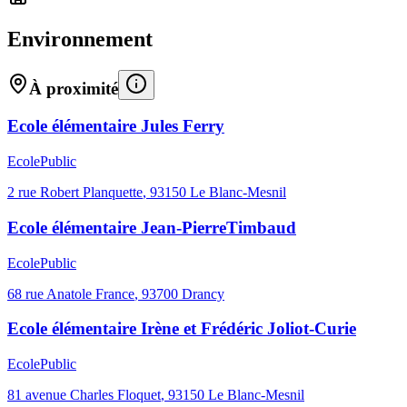
Environnement
À proximité
Ecole élémentaire Jules Ferry
Ecole
Public
2 rue Robert Planquette
,
93150
Le Blanc-Mesnil
Ecole élémentaire Jean-PierreTimbaud
Ecole
Public
68 rue Anatole France
,
93700
Drancy
Ecole élémentaire Irène et Frédéric Joliot-Curie
Ecole
Public
81 avenue Charles Floquet
,
93150
Le Blanc-Mesnil