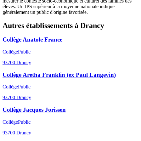
mesurer le contexte socio-économique et culturel des familles des
élèves. Un IPS supérieur à la moyenne nationale indique
généralement un public d'origine favorisée.
Autres établissements à
Drancy
Collège Anatole France
Collège
Public
93700
Drancy
Collège Aretha Franklin (ex Paul Langevin)
Collège
Public
93700
Drancy
Collège Jacques Jorissen
Collège
Public
93700
Drancy