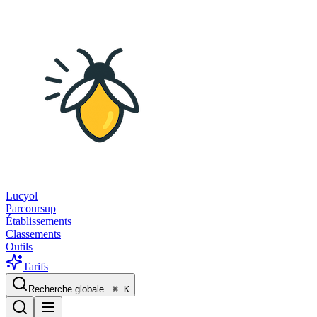
Lucyol
Parcoursup
Établissements
Classements
Outils
Tarifs
Recherche globale...
⌘
K