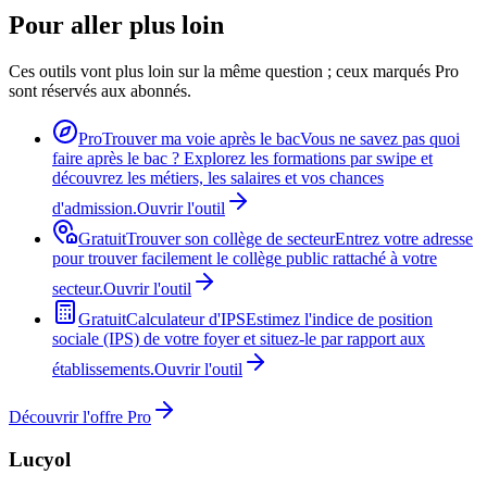
Pour aller plus loin
Ces outils vont plus loin sur la même question ; ceux marqués Pro
sont réservés aux abonnés.
Pro
Trouver ma voie après le bac
Vous ne savez pas quoi
faire après le bac ? Explorez les formations par swipe et
découvrez les métiers, les salaires et vos chances
d'admission.
Ouvrir l'outil
Gratuit
Trouver son collège de secteur
Entrez votre adresse
pour trouver facilement le collège public rattaché à votre
secteur.
Ouvrir l'outil
Gratuit
Calculateur d'IPS
Estimez l'indice de position
sociale (IPS) de votre foyer et situez-le par rapport aux
établissements.
Ouvrir l'outil
Découvrir l'offre Pro
Lucyol