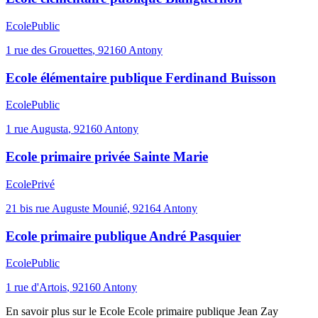
Ecole
Public
1 rue des Grouettes
,
92160
Antony
Ecole élémentaire publique Ferdinand Buisson
Ecole
Public
1 rue Augusta
,
92160
Antony
Ecole primaire privée Sainte Marie
Ecole
Privé
21 bis rue Auguste Mounié
,
92164
Antony
Ecole primaire publique André Pasquier
Ecole
Public
1 rue d'Artois
,
92160
Antony
En savoir plus sur le
Ecole
Ecole primaire publique Jean Zay