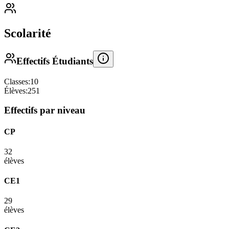
Scolarité
Effectifs Étudiants
Classes:
10
Élèves:
251
Effectifs par niveau
CP
32
élèves
CE1
29
élèves