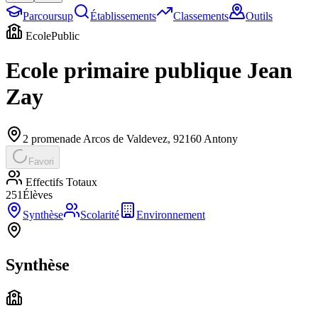
Parcoursup
Établissements
Classements
Outils
Ecole
Public
Ecole primaire publique Jean
Zay
2 promenade Arcos de Valdevez
,
92160
Antony
Favori
Effectifs Totaux
251
Élèves
Synthèse
Scolarité
Environnement
Synthèse