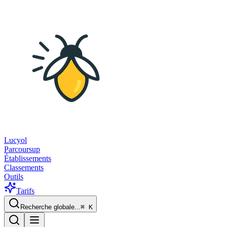
Lucyol
Parcoursup
Établissements
Classements
Outils
Tarifs
Recherche globale...
⌘
K