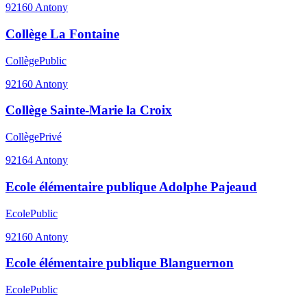
92160
Antony
Collège La Fontaine
Collège
Public
92160
Antony
Collège Sainte-Marie la Croix
Collège
Privé
92164
Antony
Ecole élémentaire publique Adolphe Pajeaud
Ecole
Public
92160
Antony
Ecole élémentaire publique Blanguernon
Ecole
Public