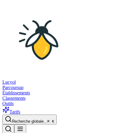
Lucyol
Parcoursup
Établissements
Classements
Outils
Tarifs
Recherche globale...
⌘
K