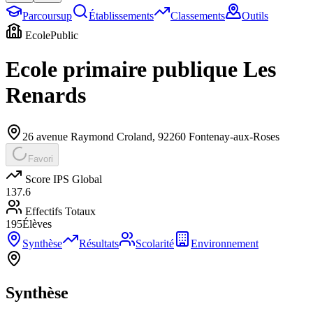
Parcoursup
Établissements
Classements
Outils
Ecole
Public
Ecole primaire publique Les
Renards
26 avenue Raymond Croland
,
92260
Fontenay-aux-Roses
Favori
Score IPS Global
137.6
Effectifs Totaux
195
Élèves
Synthèse
Résultats
Scolarité
Environnement
Synthèse