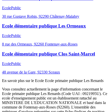
Ecole
Public
30 rue Gustave Robin
,
92290
Châtenay-Malabry
Ecole élémentaire publique Les Ormeaux
Ecole
Public
8 rue des Ormeaux
,
92260
Fontenay-aux-Roses
Ecole élémentaire publique Clos Saint-Marcel
Ecole
Public
48 avenue de la Gare
,
92330
Sceaux
En savoir plus sur le
Ecole
Ecole primaire publique Les Renards
Vous consultez actuellement la page d'information concernant le
Ecole primaire publique Les Renards
(Code UAI :
0921995U
). Ce
ecole
d'enseignement
public
est un établissement rattaché au
MINISTERE DE L'EDUCATION NATIONALE
et basé dans la
commune de
Fontenay-aux-Roses
(
92260
). L'ensemble des
métriques d'analyse présentées sur cette fiche (Indices de position