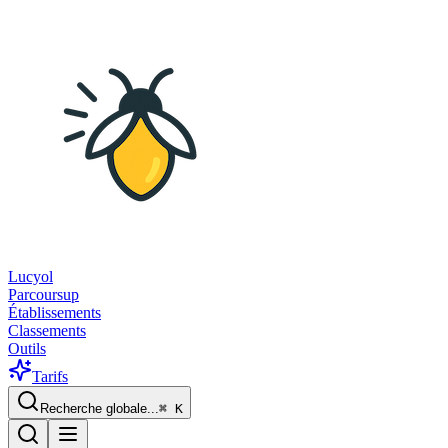
Lucyol
Parcoursup
Établissements
Classements
Outils
Tarifs
Recherche globale...
⌘
K