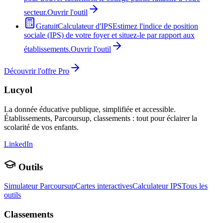
secteur.
Ouvrir l'outil
Gratuit
Calculateur d'IPS
Estimez l'indice de position
sociale (IPS) de votre foyer et situez-le par rapport aux
établissements.
Ouvrir l'outil
Découvrir l'offre Pro
Lucyol
La donnée éducative publique, simplifiée et accessible.
Établissements, Parcoursup, classements : tout pour éclairer la
scolarité de vos enfants.
LinkedIn
Outils
Simulateur Parcoursup
Cartes interactives
Calculateur IPS
Tous les
outils
Classements