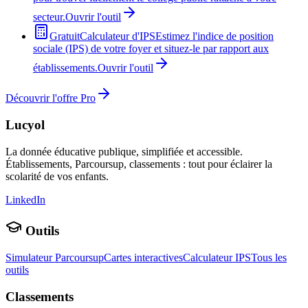
secteur.
Ouvrir l'outil
Gratuit
Calculateur d'IPS
Estimez l'indice de position
sociale (IPS) de votre foyer et situez-le par rapport aux
établissements.
Ouvrir l'outil
Découvrir l'offre Pro
Lucyol
La donnée éducative publique, simplifiée et accessible.
Établissements, Parcoursup, classements : tout pour éclairer la
scolarité de vos enfants.
LinkedIn
Outils
Simulateur Parcoursup
Cartes interactives
Calculateur IPS
Tous les
outils
Classements