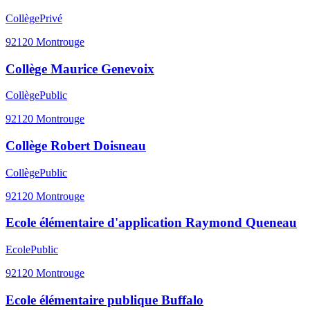
Collège
Privé
92120
Montrouge
Collège Maurice Genevoix
Collège
Public
92120
Montrouge
Collège Robert Doisneau
Collège
Public
92120
Montrouge
Ecole élémentaire d'application Raymond Queneau
Ecole
Public
92120
Montrouge
Ecole élémentaire publique Buffalo