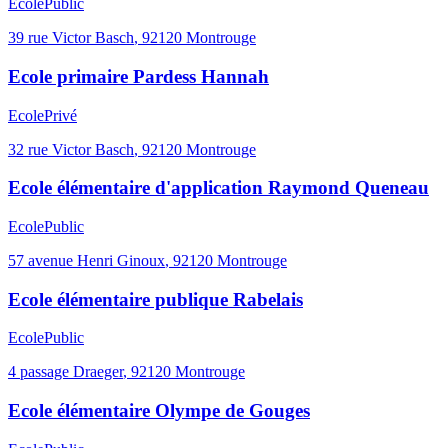
Ecole
Public
39 rue Victor Basch
,
92120
Montrouge
Ecole primaire Pardess Hannah
Ecole
Privé
32 rue Victor Basch
,
92120
Montrouge
Ecole élémentaire d'application Raymond Queneau
Ecole
Public
57 avenue Henri Ginoux
,
92120
Montrouge
Ecole élémentaire publique Rabelais
Ecole
Public
4 passage Draeger
,
92120
Montrouge
Ecole élémentaire Olympe de Gouges