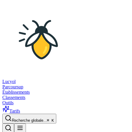
Lucyol
Parcoursup
Établissements
Classements
Outils
Tarifs
Recherche globale...
⌘
K