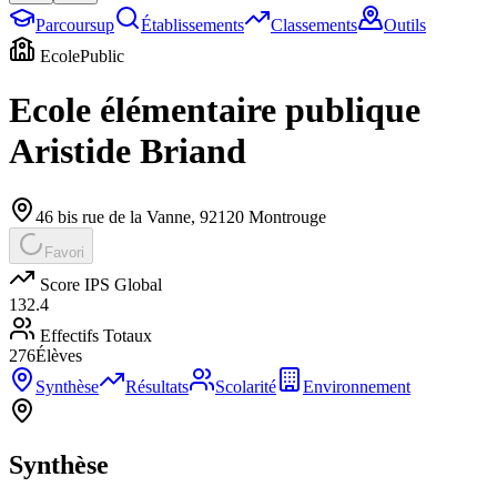
Parcoursup
Établissements
Classements
Outils
Ecole
Public
Ecole élémentaire publique
Aristide Briand
46 bis rue de la Vanne
,
92120
Montrouge
Favori
Score IPS Global
132.4
Effectifs Totaux
276
Élèves
Synthèse
Résultats
Scolarité
Environnement
Synthèse