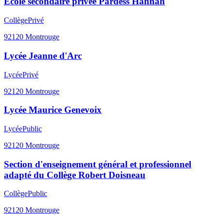
Ecole secondaire privée Pardess Hannah
Collège
Privé
92120
Montrouge
Lycée Jeanne d'Arc
Lycée
Privé
92120
Montrouge
Lycée Maurice Genevoix
Lycée
Public
92120
Montrouge
Section d'enseignement général et professionnel
adapté du Collège Robert Doisneau
Collège
Public
92120
Montrouge