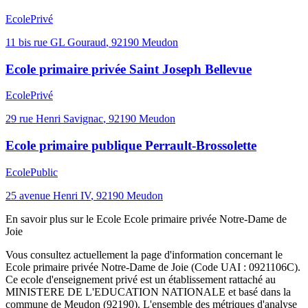
Ecole
Privé
11 bis rue GL Gouraud
,
92190
Meudon
Ecole primaire privée Saint Joseph Bellevue
Ecole
Privé
29 rue Henri Savignac
,
92190
Meudon
Ecole primaire publique Perrault-Brossolette
Ecole
Public
25 avenue Henri IV
,
92190
Meudon
En savoir plus sur le
Ecole
Ecole primaire privée Notre-Dame de
Joie
Vous consultez actuellement la page d'information concernant le
Ecole primaire privée Notre-Dame de Joie
(Code UAI :
0921106C
).
Ce
ecole
d'enseignement
privé
est un établissement rattaché au
MINISTERE DE L'EDUCATION NATIONALE
et basé dans la
commune de
Meudon
(
92190
). L'ensemble des métriques d'analyse