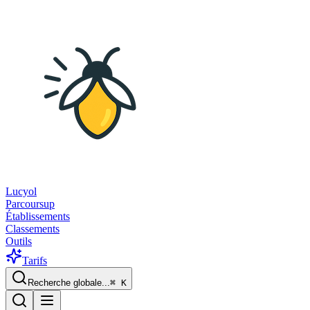
Lucyol
Parcoursup
Établissements
Classements
Outils
Tarifs
Recherche globale...
⌘
K