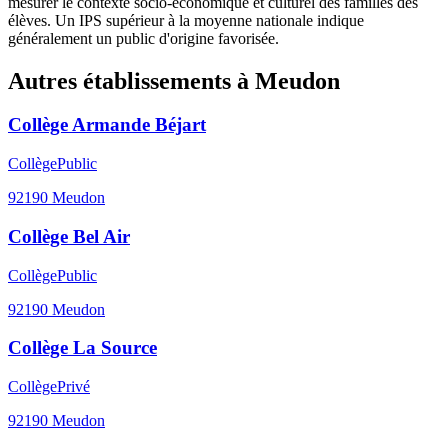
mesurer le contexte socio-économique et culturel des familles des
élèves. Un IPS supérieur à la moyenne nationale indique
généralement un public d'origine favorisée.
Autres établissements à
Meudon
Collège Armande Béjart
Collège
Public
92190
Meudon
Collège Bel Air
Collège
Public
92190
Meudon
Collège La Source
Collège
Privé
92190
Meudon