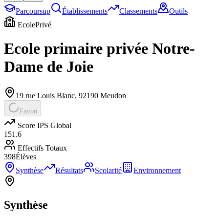
Parcoursup
Établissements
Classements
Outils
Ecole
Privé
Ecole primaire privée Notre-
Dame de Joie
19 rue Louis Blanc
,
92190
Meudon
Favori
Score IPS Global
151.6
Effectifs Totaux
398
Élèves
Synthèse
Résultats
Scolarité
Environnement
Synthèse