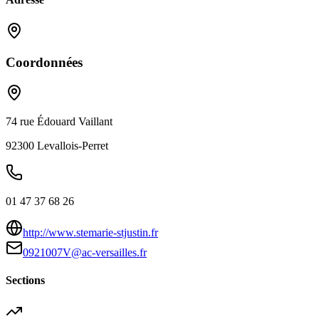
Coordonnées
74 rue Édouard Vaillant
92300
Levallois-Perret
01 47 37 68 26
http://www.stemarie-stjustin.fr
0921007V@ac-versailles.fr
Sections