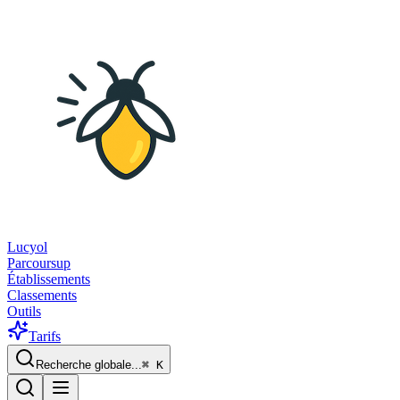
Lucyol
Parcoursup
Établissements
Classements
Outils
Tarifs
Recherche globale...
⌘
K