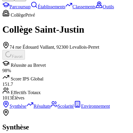
Parcoursup
Établissements
Classements
Outils
Collège
Privé
Collège Saint-Justin
74 rue Édouard Vaillant
,
92300
Levallois-Perret
Favori
Réussite au Brevet
98
%
Score IPS Global
151.7
Effectifs Totaux
1013
Élèves
Synthèse
Résultats
Scolarité
Environnement
Synthèse